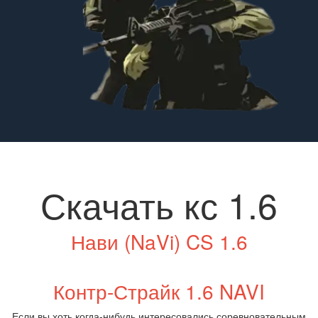
Скачать кс 1.6
Нави (NaVi) CS 1.6
Контр-Страйк 1.6 NAVI
Если вы хоть когда-нибудь интересовались соревновательным