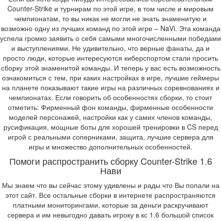
Counter-Strike и турнирам по этой игре, в том числе и мировым
чемпионатам, то вы никак не могли не знать знаменитую и
возможно одну из лучших команд по этой игре – NaVi. Эта команда
успела громко заявить о себя самыми многочисленными победами
и выступлениями. Не удивительно, что верные фанаты, да и
просто люди, которые интересуются киберспортом стали просить
сборку этой знаменитой команды. И теперь у вас есть возможность
ознакомиться с тем, при каких настройках в игре, лучшие геймеры
на планете показывают такие игры на различных соревнованиях и
чемпионатах. Если говорить об особенностях сборки, то стоит
отметить: Фирменный фон команды, фирменные особенности
моделей персонажей, настройки как у самих членов команды,
русификация, мощные боты для хорошей тренировки в CS перед
игрой с реальными соперниками, защита, лучшие сервера для
игры и множество дополнительных особенностей.
Помоги распространить сборку Counter-Strike 1.6
Нави
Мы знаем что вы сейчас этому удивлены и рады что Вы попали на
этот сайт. Все остальные сборки в интернете распространяются
платными мониторингами, которые за деньги раскручивают
сервера и им невыгодно давать игроку в кс 1.6 большой список