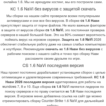
онлайна 1.6. Мы не арендуем хостинг, мы его построили сами.
КС 1.6 NaVi без вирусов с защитой скачать
Мы сборки на нашем сайте проверили всеми популярными
антивирусами и они все без вирусов. В сборке
cs 1.6 Нави
присутствует защита от порчи файлов. Не мало важным фактором
в защите от вирусов сборки
cs 1.6 NaVi
, это постоянная проверка
серверов в нашей большой базе. Это на 80% снижает вероятность
поймать вирус на игровом сервере.
Защита кс 1.6 NaVi
2026
обеспечит стабильную работу даже на самых слабых компьютерах
и ноутбуках. Рекомендуем
скачать кс 1.6 Нави без вирусов
с
рабочим поиском с нашего сайта и точно про сборку Нави
расскажите своим друзьям по игре.
CS 1.6 NaVi последняя версия
Наш проект постоянно дорабатывает установщики сборок с целью
оптимизации и удовлетворение современных требований.
КС 1.6
Нави 2026 последняя версия
адаптирована для работы на
wundows 7, 8 и 10. Еще сборка
cs 1.6
NaVi является лидером по
поиску серверов и по праву считается
кс 1.6
Нави последняя
версия. В игровом меню добавлена ссылка на сайт где можно
отремонтировать сборку Counter-Strike 1.6 NaVi для дальнейшей
работы.