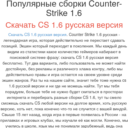
Популярные сборки Counter-
Strike 1.6
Скачать CS 1.6 русская версия
Скачать CS 1.6 русская версия
. Counter Strike 1.6 русская -
легендарная игра, которая действительно не перестает сдавать
позиций. Экшен который переходит в поколения. Мы каждый день
видим из статистики какое количество геймеров набирают в
поисковой системе фразу: скачать CS 1.6 русская версия
бесплатно. Тут два варианта, либо пользователь не может найти
достойную, без рекламы и различного хлама контру, либо мы
действительно правы и игра остается на своем уровне среди
экшен жанров. Раз ты на нашем сайте, значит тебе тоже нужна cs
1.6 русской версии и ни где не можешь найти. Тут мы тебя
порадуем, больше тебе не нужно будет скитаться в просторах
интернета и перебирать разные сборки CS 1.6, тут ты смело
сможешь скачать CS любой версии на долгое время, хоть русскую
версию, хоть нет, пока конечно что-то не случится с вашей виндой.
Свыше 15 лет назад, когда игра в первые появилась в России - на
прилавках и игровых клубах, мы изучали её как могли. Конечно, мы
учились в школе, язык мы не понимали зарубежный, ведь она