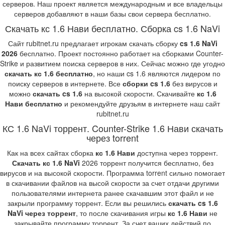
серверов. Наш проект является международным и все владельцы
серверов добавляют в наши базы свои сервера бесплатно.
Скачать кс 1.6 Нави бесплатно. Сборка cs 1.6 NaVi
Сайт rubitnet.ru предлагает игрокам скачать сборку
cs 1.6 NaVi
2026
бесплатно. Проект постоянно работает на сборками Counter-
Strike и развитием поиска серверов в них. Сейчас можно где угодно
скачать кс 1.6 бесплатно
, но наши cs 1.6 являются лидером по
поиску серверов в интернете. Все
сборки cs 1.6
без вирусов и
можно
скачать cs 1.6
на высокой скорости. Скачивайте
кс 1.6
Нави бесплатно
и рекомендуйте друзьям в интернете наш сайт
rubitnet.ru
КС 1.6 NaVi торрент. Counter-Strike 1.6 Нави скачать
через torrent
Как на всех сайтах сборка
кс 1.6 Нави
доступна через торрент.
Скачать кс 1.6 NaVi
2026 торрент получится бесплатно, без
вирусов и на высокой скорости. Программа torrent сильно помогает
в скачивании файлов на высой скорости за счет отдачи другими
пользователями интернета ранее скачавшим этот файл и не
закрыли программу торрент. Если вы решились
скачать cs 1.6
NaVi через торрент
, то после скачивания игры
кс 1.6 Нави
не
закрывайте программу торрент. За счет ваших действий по