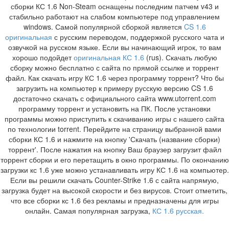
сборки КС 1.6 Non-Steam оснащены последним патчем v43 и
стабильно работают на слабом компьютере под управлением
windows. Самой популярной сборкой является
CS 1.6
оригинальная
с русским переводом, поддержкой русского чата и
озвучкой на русском языке. Если вы начинающий игрок, то вам
хорошо подойдет
оригинальная КС 1.6
(rus). Скачать любую
сборку можно бесплатно с сайта по прямой ссылке и торрент
файл. Как скачать игру КС 1.6 через программу торрент? Что бы
загрузить на компьютер к примеру русскую версию CS 1.6
достаточно скачать с официального сайта www.utorrent.com
программу торрент и установить на ПК. После установки
программы можно приступить к скачиванию игры с нашего сайта
по технологии torrent. Перейдите на страницу выбранной вами
сборки КС 1.6 и нажмите на кнопку 'Скачать (название сборки)
торрент'. После нажатия на кнопку Ваш браузер загрузит файл
торрент сборки и его перетащить в окно программы. По окончанию
загрузки кс 1.6 уже можно устанавливать игру КС 1.6 на компьютер.
Если вы решили скачать Counter-Strike 1.6 с сайта напрямую,
загрузка будет на высокой скорости и без вирусов. Стоит отметить,
что все сборки кс 1.6 без рекламы и предназначены для игры
онлайн. Самая популярная загрузка,
КС 1.6 русская.