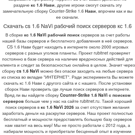
раздаче
кс 1.6 Нави
, другие игроки смогут скачать эту
замечательную сборку Counter-Strike 1.6
Нави
, впрочем как и вы
ее скачали.
Скачать cs 1.6 NaVi рабочий поиск серверов кс 1.6
В сборке
кс 1.6 NaVi рабочий поиск
серверов за счет работы
нашей базы серверов и бесплатного добавления в неё серверов.
CS 1.6 Нави будет находить в интернете около 2000 игровых
серверов с разных уголков планеты. Проект rubitnet проверяет
постоянно в базе сервера на наличие вредоносных действий для
клиента и следит за безопасностью онлайна в целом. Значит через
сборку
cs 1.6 NaVi
можно без опаски заходить на любые сервера
из списка во вкладке "ИНТЕРНЕТ". Ради эксперимента Вы можете
скачать кс 1.6 Нави с другого сайта и с нашего. После установки
сборок Нави проверить где лучше поиск серверов в интернете.
Вряд ли вы найдете сборку
Counter-Strike 1.6 NaVi с поиском
серверов
больше чем у нас на сайте rubitnet.ru. Такой хороший
поиск серверов в
кс 1.6 NaVi 2026
за счет отсутствия желания
заработать деньги на раскрутки серверов. Наш проект полностью
бесплатный и мощности предоставлять большую базу серверов
нам хватит на весь мир! Мы не просто работали с 2012 года, а
набирали мощность и приобретали бесценный опыт в изучении