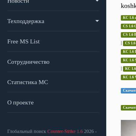
Новости
koshk
КС 1.6 
Техподдержка
CS 1.6 C
CS 1.6
Free MS List
|
CS 1.6
КС 1.6 
КС 1.6 
Сотрудничество
|
КС 1.6
КС 1.6 
Статистика МС
Скачать
О проекте
Скачать 
Глобальный поиск
Counter-Strike 1.6
2026 -