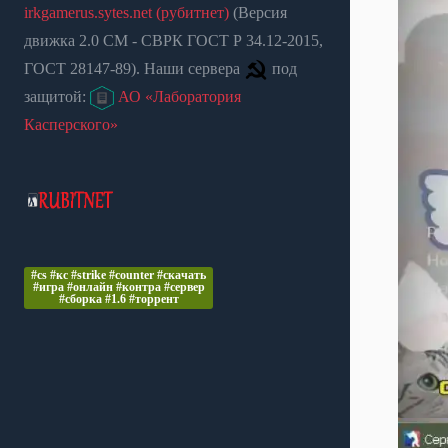
irkgamerus.sytes.net (рубитнет)
(Версия
движка 2.0 СМ - СВРК ГОСТ Р 34.12-2015,
ГОСТ 28147-89). Наши сервера
под
защитой:
АО «Лаборатория
Касперского»
#cs #кс #strike #counter #скачать
#игра #онлайн #контра #сервер
#сборка #1.6 #торрент