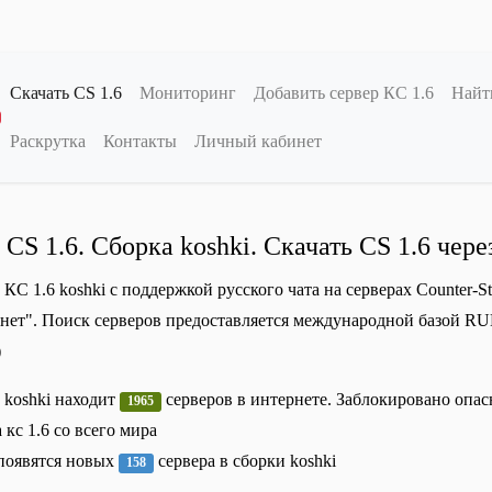
Скачать CS 1.6
Мониторинг
Добавить сервер КС 1.6
Найт
ереключение меню
Раскрутка
Контакты
Личный кабинет
 CS 1.6. Сборка koshki. Скачать CS 1.6 чере
 КС 1.6 koshki с поддержкой русского чата на серверах Counter-S
нет". Поиск серверов предоставляется международной базой RUB
)
 koshki находит
серверов в интернете. Заблокировано опа
1965
 кс 1.6 со всего мира
появятся новых
сервера в сборки koshki
158