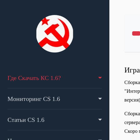
П
Игра
Где Скачать КС 1.6?
Сборка
"Интер
Мониторинг CS 1.6
версия
Сборка
Статьи CS 1.6
сервера
Скоро 