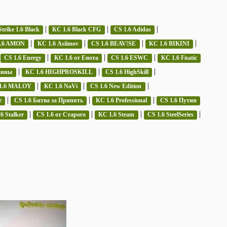
|
|
|
trike 1.6 Black
КС 1.6 Black CFG
CS 1.6 Adidas
|
|
|
|
1.6 AMON
КС 1.6 Asiimov
CS 1.6 BEAV!SE
КС 1.6 BIKINI
|
|
|
|
CS 1.6 Energy
КС 1.6 от Енота
CS 1.6 ESWC
КС 1.6 Fnatic
|
|
|
аины
КС 1.6 HIGHPROSKILL
CS 1.6 HighSkill
|
|
|
1.6 MALOY
КС 1.6 NaVi
CS 1.6 New Edition
|
|
|
e
CS 1.6 Битва за Припять
КС 1.6 Professional
CS 1.6 Путин
|
|
|
|
6 Stalker
CS 1.6 от Старого
КС 1.6 Steam
CS 1.6 SteelSeries