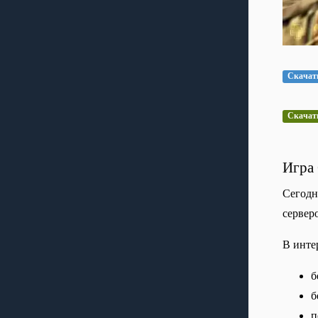
Скачать
Скачать 
Игра 
Сегодн
сервер
В инте
б
б
п