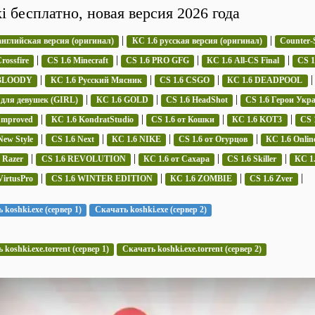
i бесплатно, новая версия 2026 года
|
|
английская версия (оригинал)
КС 1.6 русская версия (оригинал)
Counter-S
|
|
|
|
rossfire
CS 1.6 Minecraft
CS 1.6 PRO GFG
КС 1.6 All-CS Final
CS 
|
|
|
 BLOODY
КС 1.6 Русский Мясник
CS 1.6 CSGO
КС 1.6 DEADPOOL
|
|
|
 для девушек (GIRL)
КС 1.6 GOLD
CS 1.6 HeadShot
CS 1.6 Герои Укр
|
|
|
|
Improved
КС 1.6 KondratStudio
CS 1.6 от Кошки
КС 1.6 KOT3
CS 
|
|
|
|
New Style
CS 1.6 Next
КС 1.6 NIKE
CS 1.6 от Огурцов
КС 1.6 Onlin
|
|
|
|
 Razer
CS 1.6 REVOLUTION
КС 1.6 от Сахара
CS 1.6 Skiller
КС 1.
|
|
|
|
VirtusPro
CS 1.6 WINTER EDITION
КС 1.6 ZOMBIE
CS 1.6 Zver
 koshki.exe (сервер 1)
Скачать koshki.exe (сервер 2)
koshki.exe.torrent (сервер 1)
Скачать koshki.exe.torrent (сервер 2)