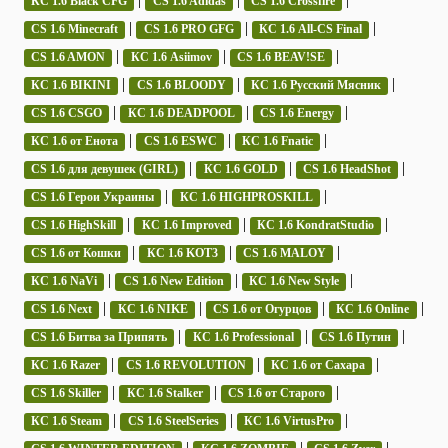
КС 1.6 Black CFG
CS 1.6 Adidas
CS 1.6 Crossfire
|
|
|
CS 1.6 Minecraft
CS 1.6 PRO GFG
КС 1.6 All-CS Final
|
|
|
CS 1.6 AMON
КС 1.6 Asiimov
CS 1.6 BEAV!SE
|
|
|
КС 1.6 BIKINI
CS 1.6 BLOODY
КС 1.6 Русский Мясник
|
|
|
CS 1.6 CSGO
КС 1.6 DEADPOOL
CS 1.6 Energy
|
|
|
КС 1.6 от Енота
CS 1.6 ESWC
КС 1.6 Fnatic
|
|
|
CS 1.6 для девушек (GIRL)
КС 1.6 GOLD
CS 1.6 HeadShot
|
|
CS 1.6 Герои Украины
КС 1.6 HIGHPROSKILL
|
|
|
CS 1.6 HighSkill
КС 1.6 Improved
КС 1.6 KondratStudio
|
|
|
CS 1.6 от Кошки
КС 1.6 KOT3
CS 1.6 MALOY
|
|
|
КС 1.6 NaVi
CS 1.6 New Edition
КС 1.6 New Style
|
|
|
|
CS 1.6 Next
КС 1.6 NIKE
CS 1.6 от Огурцов
КС 1.6 Online
|
|
|
CS 1.6 Битва за Припять
КС 1.6 Professional
CS 1.6 Путин
|
|
|
КС 1.6 Razer
CS 1.6 REVOLUTION
КС 1.6 от Сахара
|
|
|
CS 1.6 Skiller
КС 1.6 Stalker
CS 1.6 от Старого
|
|
|
КС 1.6 Steam
CS 1.6 SteelSeries
КС 1.6 VirtusPro
|
|
|