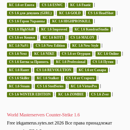
|
|
|
КС 1.6 от Енота
CS 1.6 ESWC
КС 1.6 Fnatic
|
|
|
CS 1.6 для девушек (GIRL)
КС 1.6 GOLD
CS 1.6 HeadShot
|
|
CS 1.6 Герои Украины
КС 1.6 HIGHPROSKILL
|
|
|
CS 1.6 HighSkill
КС 1.6 Improved
КС 1.6 KondratStudio
|
|
|
CS 1.6 от Кошки
КС 1.6 KOT3
CS 1.6 MALOY
|
|
|
КС 1.6 NaVi
CS 1.6 New Edition
КС 1.6 New Style
|
|
|
|
CS 1.6 Next
КС 1.6 NIKE
CS 1.6 от Огурцов
КС 1.6 Online
|
|
|
CS 1.6 Битва за Припять
КС 1.6 Professional
CS 1.6 Путин
|
|
|
КС 1.6 Razer
CS 1.6 REVOLUTION
КС 1.6 от Сахара
|
|
|
CS 1.6 Skiller
КС 1.6 Stalker
CS 1.6 от Старого
|
|
|
КС 1.6 Steam
CS 1.6 SteelSeries
КС 1.6 VirtusPro
|
|
|
CS 1.6 WINTER EDITION
КС 1.6 ZOMBIE
CS 1.6 Zver
World Masterservers Counter-Strike 1.6
Free irkgamerus.sytes.net 2026 Все права принадлежат