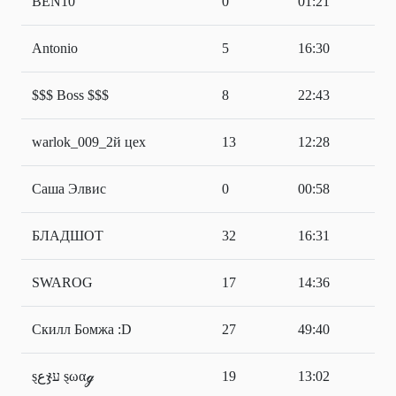
BEN10
0
01:21
Antonio
5
16:30
$$$ Boss $$$
8
22:43
warlok_009_2й цех
13
12:28
Саша Элвис
0
00:58
БЛАДШОТ
32
16:31
SWAROG
17
14:36
Скилл Бомжa :D
27
49:40
ȿعჯע ȿωαℊ
19
13:02