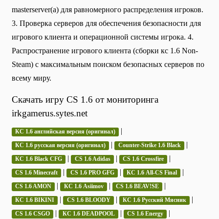
masterserver(а) для равномерного распределения игроков.
3. Проверка серверов для обеспечения безопасности для
игрового клиента и операционной системы игрока. 4.
Распространение игрового клиента (сборки кс 1.6 Non-
Steam) с максимальным поиском безопасных серверов по
всему миру.
Скачать игру CS 1.6 от мониторинга
irkgamerus.sytes.net
|
КС 1.6 английская версия (оригинал)
|
|
КС 1.6 русская версия (оригинал)
Counter-Strike 1.6 Black
|
|
|
КС 1.6 Black CFG
CS 1.6 Adidas
CS 1.6 Crossfire
|
|
|
CS 1.6 Minecraft
CS 1.6 PRO GFG
КС 1.6 All-CS Final
|
|
|
CS 1.6 AMON
КС 1.6 Asiimov
CS 1.6 BEAV!SE
|
|
|
КС 1.6 BIKINI
CS 1.6 BLOODY
КС 1.6 Русский Мясник
|
|
|
CS 1.6 CSGO
КС 1.6 DEADPOOL
CS 1.6 Energy