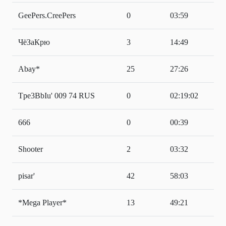
GeePers.CreePers
0
03:59
ЧёЗаКрю
3
14:49
Abay*
25
27:26
Tpe3BbIu' 009 74 RUS
0
02:19:02
666
0
00:39
Shooter
2
03:32
pisar'
42
58:03
*Mega Player*
13
49:21