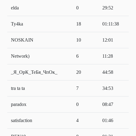
elda
0
29:52
Ty4ka
18
01:11:38
NOSKAIN
10
12:01
Network)
6
11:28
_Я_ОрК_ТеБя_ЧпОк_
20
44:58
tra ta ta
7
34:53
paradox
0
08:47
satisfaction
4
01:46