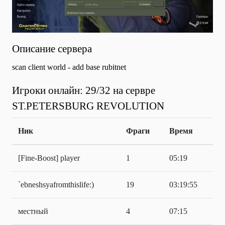
Описание сервера
scan client world - add base rubitnet
Игроки онлайн: 29/32 на сервре
ST.PETERSBURG REVOLUTION
Ник
Фраги
Время
[Fine-Boost] player
1
05:19
`ebneshsyafromthislife:)
19
03:19:55
местный
4
07:15