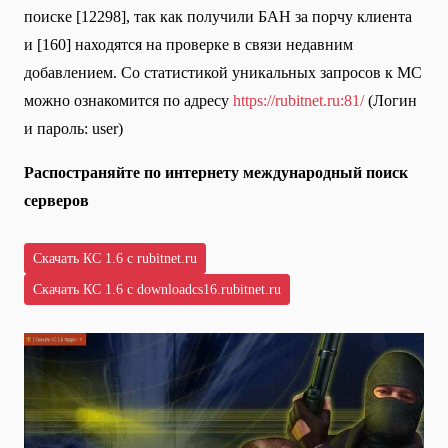
поиске [12298], так как получили БАН за порчу клиента
и [160] находятся на проверке в связи недавним
добавлением. Со статистикой уникальных запросов к МС
можно ознакомится по адресу
https://rubitnet.ru:81/
(Логин
и пароль: user)
Распостраняйте по интернету международный поиск
серверов
Скачать КС 1.6 с rubitnet.ru
Скачать КС 1.6 с downloadcs16.rubitnet.ru