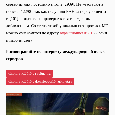
сервер из них постоянно в Топе [2939]. Не участвуют в
поиске [12298], так как получили БАН за порчу клиента
и [161] находятся на проверке в связи недавним
добавлением. Со статистикой уникальных запросов к МС
можно ознакомится по адресу
https://rubitnet.ru:81/
(Логин
и пароль: user)
Распостраняйте по интернету международный поиск
серверов
Скачать КС 1.6 с rubitnet.ru
Скачать КС 1.6 с downloadcs16.rubitnet.ru