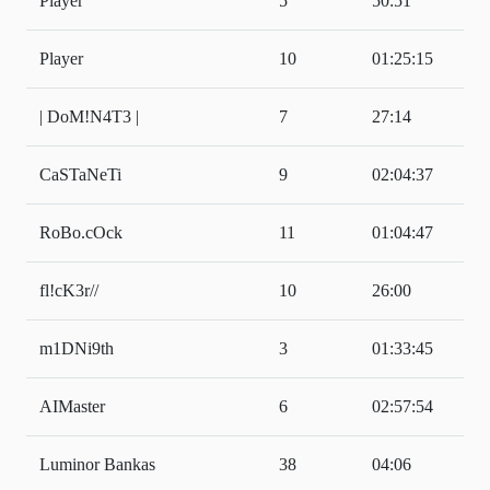
Player
5
50:51
Player
10
01:25:15
| DoM!N4T3 |
7
27:14
CaSTaNeTi
9
02:04:37
RoBo.cOck
11
01:04:47
fl!cK3r//
10
26:00
m1DNi9th
3
01:33:45
AIMaster
6
02:57:54
Luminor Bankas
38
04:06