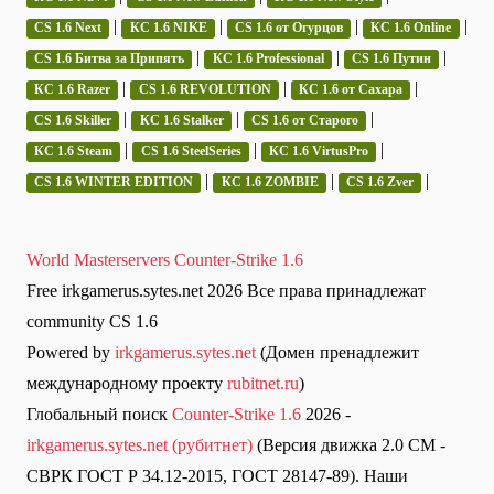
|
|
|
|
CS 1.6 Next
КС 1.6 NIKE
CS 1.6 от Огурцов
КС 1.6 Online
|
|
|
CS 1.6 Битва за Припять
КС 1.6 Professional
CS 1.6 Путин
|
|
|
КС 1.6 Razer
CS 1.6 REVOLUTION
КС 1.6 от Сахара
|
|
|
CS 1.6 Skiller
КС 1.6 Stalker
CS 1.6 от Старого
|
|
|
КС 1.6 Steam
CS 1.6 SteelSeries
КС 1.6 VirtusPro
|
|
|
CS 1.6 WINTER EDITION
КС 1.6 ZOMBIE
CS 1.6 Zver
World Masterservers Counter-Strike 1.6
Free irkgamerus.sytes.net 2026 Все права принадлежат
community CS 1.6
Powered by
irkgamerus.sytes.net
(Домен пренадлежит
международному проекту
rubitnet.ru
)
Глобальный поиск
Counter-Strike 1.6
2026 -
irkgamerus.sytes.net (рубитнет)
(Версия движка 2.0 СМ -
СВРК ГОСТ Р 34.12-2015, ГОСТ 28147-89). Наши