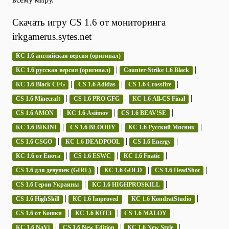
Скачать игру CS 1.6 от мониторинга
irkgamerus.sytes.net
|
КС 1.6 английская версия (оригинал)
|
|
КС 1.6 русская версия (оригинал)
Counter-Strike 1.6 Black
|
|
|
КС 1.6 Black CFG
CS 1.6 Adidas
CS 1.6 Crossfire
|
|
|
CS 1.6 Minecraft
CS 1.6 PRO GFG
КС 1.6 All-CS Final
|
|
|
CS 1.6 AMON
КС 1.6 Asiimov
CS 1.6 BEAV!SE
|
|
|
КС 1.6 BIKINI
CS 1.6 BLOODY
КС 1.6 Русский Мясник
|
|
|
CS 1.6 CSGO
КС 1.6 DEADPOOL
CS 1.6 Energy
|
|
|
КС 1.6 от Енота
CS 1.6 ESWC
КС 1.6 Fnatic
|
|
|
CS 1.6 для девушек (GIRL)
КС 1.6 GOLD
CS 1.6 HeadShot
|
|
CS 1.6 Герои Украины
КС 1.6 HIGHPROSKILL
|
|
|
CS 1.6 HighSkill
КС 1.6 Improved
КС 1.6 KondratStudio
|
|
|
CS 1.6 от Кошки
КС 1.6 KOT3
CS 1.6 MALOY
|
|
|
КС 1.6 NaVi
CS 1.6 New Edition
КС 1.6 New Style