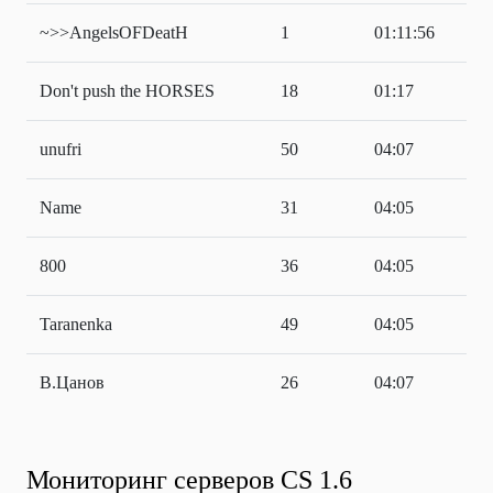
~>>AngelsOFDeatH
1
01:11:56
Don't push the HORSES
18
01:17
unufri
50
04:07
Name
31
04:05
800
36
04:05
Taranenka
49
04:05
В.Цанов
26
04:07
Мониторинг серверов CS 1.6