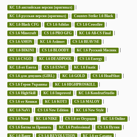
|
КС 1.6 английская версия (оригинал)
|
|
КС 1.6 русская версия (оригинал)
Counter-Strike 1.6 Black
|
|
|
КС 1.6 Black CFG
CS 1.6 Adidas
CS 1.6 Crossfire
|
|
|
CS 1.6 Minecraft
CS 1.6 PRO GFG
КС 1.6 All-CS Final
|
|
|
CS 1.6 AMON
КС 1.6 Asiimov
CS 1.6 BEAV!SE
|
|
|
КС 1.6 BIKINI
CS 1.6 BLOODY
КС 1.6 Русский Мясник
|
|
|
CS 1.6 CSGO
КС 1.6 DEADPOOL
CS 1.6 Energy
|
|
|
КС 1.6 от Енота
CS 1.6 ESWC
КС 1.6 Fnatic
|
|
|
CS 1.6 для девушек (GIRL)
КС 1.6 GOLD
CS 1.6 HeadShot
|
|
CS 1.6 Герои Украины
КС 1.6 HIGHPROSKILL
|
|
|
CS 1.6 HighSkill
КС 1.6 Improved
КС 1.6 KondratStudio
|
|
|
CS 1.6 от Кошки
КС 1.6 KOT3
CS 1.6 MALOY
|
|
|
КС 1.6 NaVi
CS 1.6 New Edition
КС 1.6 New Style
|
|
|
|
CS 1.6 Next
КС 1.6 NIKE
CS 1.6 от Огурцов
КС 1.6 Online
|
|
|
CS 1.6 Битва за Припять
КС 1.6 Professional
CS 1.6 Путин
|
|
|
КС 1.6 Razer
CS 1.6 REVOLUTION
КС 1.6 от Сахара