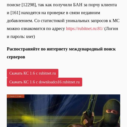
поиске [12298], так как получили БАН за порчу клиента
и [161] находятся на проверке в связи недавним
добавлением. Со статистикой уникальных запросов к МС
можно ознакомится по адресу
https://rubitnet.ru:81/
(Логин
и пароль: user)
Распостраняйте по интернету международный поиск
серверов
Скачать КС 1.6 с rubitnet.ru
Скачать КС 1.6 с downloadcs16.rubitnet.ru