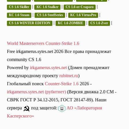
|
|
|
CS 1.6 Skiller
КС 1.6 Stalker
CS 1.6 от Старого
|
|
|
КС 1.6 Steam
CS 1.6 SteelSeries
КС 1.6 VirtusPro
|
|
|
CS 1.6 WINTER EDITION
КС 1.6 ZOMBIE
CS 1.6 Zver
World Masterservers Counter-Strike 1.6
Free irkgamerus.sytes.net 2026 Все права принадлежат
community CS 1.6
Powered by
irkgamerus.sytes.net
(Домен пренадлежит
международному проекту
rubitnet.ru
)
Глобальный поиск
Counter-Strike 1.6
2026 -
irkgamerus.sytes.net (рубитнет)
(Версия движка 2.0 СМ -
СВРК ГОСТ Р 34.12-2015, ГОСТ 28147-89). Наши
сервера
под защитой:
АО «Лаборатория
Касперского»