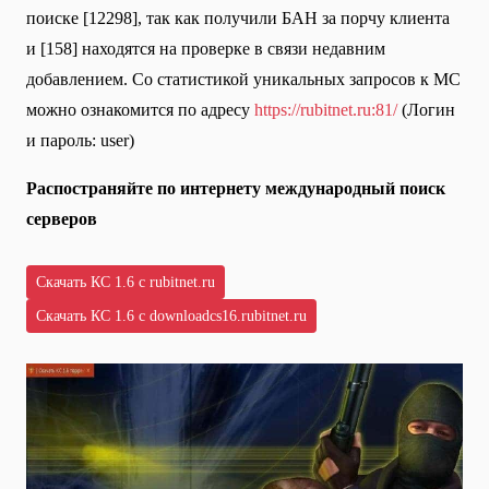
поиске [12298], так как получили БАН за порчу клиента
и [158] находятся на проверке в связи недавним
добавлением. Со статистикой уникальных запросов к МС
можно ознакомится по адресу
https://rubitnet.ru:81/
(Логин
и пароль: user)
Распостраняйте по интернету международный поиск
серверов
Скачать КС 1.6 с rubitnet.ru
Скачать КС 1.6 с downloadcs16.rubitnet.ru