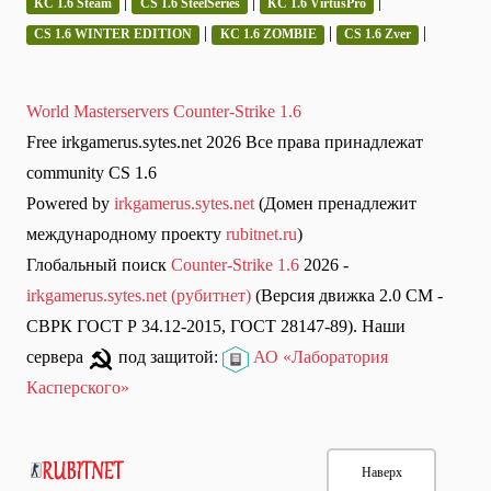
|
|
|
КС 1.6 Steam
CS 1.6 SteelSeries
КС 1.6 VirtusPro
|
|
|
CS 1.6 WINTER EDITION
КС 1.6 ZOMBIE
CS 1.6 Zver
World Masterservers Counter-Strike 1.6
Free irkgamerus.sytes.net 2026 Все права принадлежат
community CS 1.6
Powered by
irkgamerus.sytes.net
(Домен пренадлежит
международному проекту
rubitnet.ru
)
Глобальный поиск
Counter-Strike 1.6
2026 -
irkgamerus.sytes.net (рубитнет)
(Версия движка 2.0 СМ -
СВРК ГОСТ Р 34.12-2015, ГОСТ 28147-89). Наши
сервера
под защитой:
АО «Лаборатория
Касперского»
Наверх