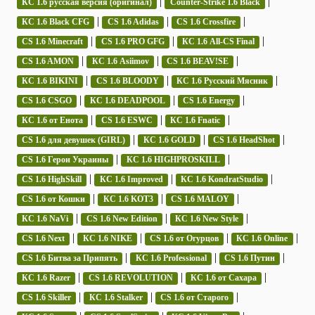
|
|
КС 1.6 русская версия (оригинал)
Counter-Strike 1.6 Black
|
|
|
КС 1.6 Black CFG
CS 1.6 Adidas
CS 1.6 Crossfire
|
|
|
CS 1.6 Minecraft
CS 1.6 PRO GFG
КС 1.6 All-CS Final
|
|
|
CS 1.6 AMON
КС 1.6 Asiimov
CS 1.6 BEAV!SE
|
|
|
КС 1.6 BIKINI
CS 1.6 BLOODY
КС 1.6 Русский Мясник
|
|
|
CS 1.6 CSGO
КС 1.6 DEADPOOL
CS 1.6 Energy
|
|
|
КС 1.6 от Енота
CS 1.6 ESWC
КС 1.6 Fnatic
|
|
|
CS 1.6 для девушек (GIRL)
КС 1.6 GOLD
CS 1.6 HeadShot
|
|
CS 1.6 Герои Украины
КС 1.6 HIGHPROSKILL
|
|
|
CS 1.6 HighSkill
КС 1.6 Improved
КС 1.6 KondratStudio
|
|
|
CS 1.6 от Кошки
КС 1.6 KOT3
CS 1.6 MALOY
|
|
|
КС 1.6 NaVi
CS 1.6 New Edition
КС 1.6 New Style
|
|
|
|
CS 1.6 Next
КС 1.6 NIKE
CS 1.6 от Огурцов
КС 1.6 Online
|
|
|
CS 1.6 Битва за Припять
КС 1.6 Professional
CS 1.6 Путин
|
|
|
КС 1.6 Razer
CS 1.6 REVOLUTION
КС 1.6 от Сахара
|
|
|
CS 1.6 Skiller
КС 1.6 Stalker
CS 1.6 от Старого