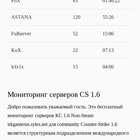
FoX
83
01:46:22
ASTANA
120
55:26
Fullserver
52
15:06
KoX
22
07:13
lcfx1x
15
04:06
Мониторинг серверов CS 1.6
Добро пожаловать уважаемый гость. Это бесплатный
мониторинг серверов КС 1.6 Non-Steam
irkgamerus.sytes.net для community Сounter-Strike 1.6
является структурным подразделением международного