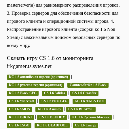
masterserver(а) для равномерного распределения игроков.
3. Проверка серверов для обеспечения безопасности для
игрового клиента и операционной системы игрока. 4.
Распространение игрового клиента (сборки кс 1.6 Non-
Steam) с максимальным поиском безопасных серверов по
всему миру.
Скачать игру CS 1.6 от мониторинга
irkgamerus.sytes.net
|
КС 1.6 английская версия (оригинал)
|
|
КС 1.6 русская версия (оригинал)
Counter-Strike 1.6 Black
|
|
|
КС 1.6 Black CFG
CS 1.6 Adidas
CS 1.6 Crossfire
|
|
|
CS 1.6 Minecraft
CS 1.6 PRO GFG
КС 1.6 All-CS Final
|
|
|
CS 1.6 AMON
КС 1.6 Asiimov
CS 1.6 BEAV!SE
|
|
|
КС 1.6 BIKINI
CS 1.6 BLOODY
КС 1.6 Русский Мясник
|
|
|
CS 1.6 CSGO
КС 1.6 DEADPOOL
CS 1.6 Energy