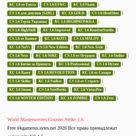
|
|
|
КС 1.6 от Енота
CS 1.6 ESWC
КС 1.6 Fnatic
|
|
|
CS 1.6 для девушек (GIRL)
КС 1.6 GOLD
CS 1.6 HeadShot
|
|
CS 1.6 Герои Украины
КС 1.6 HIGHPROSKILL
|
|
|
CS 1.6 HighSkill
КС 1.6 Improved
КС 1.6 KondratStudio
|
|
|
CS 1.6 от Кошки
КС 1.6 KOT3
CS 1.6 MALOY
|
|
|
КС 1.6 NaVi
CS 1.6 New Edition
КС 1.6 New Style
|
|
|
|
CS 1.6 Next
КС 1.6 NIKE
CS 1.6 от Огурцов
КС 1.6 Online
|
|
|
CS 1.6 Битва за Припять
КС 1.6 Professional
CS 1.6 Путин
|
|
|
КС 1.6 Razer
CS 1.6 REVOLUTION
КС 1.6 от Сахара
|
|
|
CS 1.6 Skiller
КС 1.6 Stalker
CS 1.6 от Старого
|
|
|
КС 1.6 Steam
CS 1.6 SteelSeries
КС 1.6 VirtusPro
|
|
|
CS 1.6 WINTER EDITION
КС 1.6 ZOMBIE
CS 1.6 Zver
World Masterservers Counter-Strike 1.6
Free irkgamerus.sytes.net 2026 Все права принадлежат