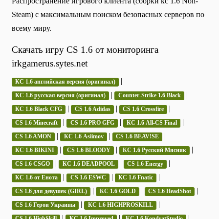
Распространение игрового клиента (сборки кс 1.6 Non-
Steam) с максимальным поиском безопасных серверов по
всему миру.
Скачать игру CS 1.6 от мониторинга
irkgamerus.sytes.net
|
КС 1.6 английская версия (оригинал)
|
|
КС 1.6 русская версия (оригинал)
Counter-Strike 1.6 Black
|
|
|
КС 1.6 Black CFG
CS 1.6 Adidas
CS 1.6 Crossfire
|
|
|
CS 1.6 Minecraft
CS 1.6 PRO GFG
КС 1.6 All-CS Final
|
|
|
CS 1.6 AMON
КС 1.6 Asiimov
CS 1.6 BEAV!SE
|
|
|
КС 1.6 BIKINI
CS 1.6 BLOODY
КС 1.6 Русский Мясник
|
|
|
CS 1.6 CSGO
КС 1.6 DEADPOOL
CS 1.6 Energy
|
|
|
КС 1.6 от Енота
CS 1.6 ESWC
КС 1.6 Fnatic
|
|
|
CS 1.6 для девушек (GIRL)
КС 1.6 GOLD
CS 1.6 HeadShot
|
|
CS 1.6 Герои Украины
КС 1.6 HIGHPROSKILL
|
|
|
CS 1.6 HighSkill
КС 1.6 Improved
КС 1.6 KondratStudio