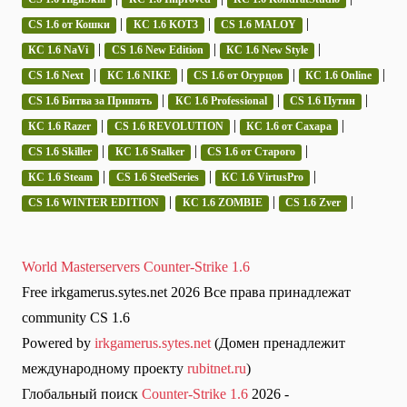
|
|
|
CS 1.6 от Кошки
КС 1.6 KOT3
CS 1.6 MALOY
|
|
|
КС 1.6 NaVi
CS 1.6 New Edition
КС 1.6 New Style
|
|
|
|
CS 1.6 Next
КС 1.6 NIKE
CS 1.6 от Огурцов
КС 1.6 Online
|
|
|
CS 1.6 Битва за Припять
КС 1.6 Professional
CS 1.6 Путин
|
|
|
КС 1.6 Razer
CS 1.6 REVOLUTION
КС 1.6 от Сахара
|
|
|
CS 1.6 Skiller
КС 1.6 Stalker
CS 1.6 от Старого
|
|
|
КС 1.6 Steam
CS 1.6 SteelSeries
КС 1.6 VirtusPro
|
|
|
CS 1.6 WINTER EDITION
КС 1.6 ZOMBIE
CS 1.6 Zver
World Masterservers Counter-Strike 1.6
Free irkgamerus.sytes.net 2026 Все права принадлежат
community CS 1.6
Powered by
irkgamerus.sytes.net
(Домен пренадлежит
международному проекту
rubitnet.ru
)
Глобальный поиск
Counter-Strike 1.6
2026 -