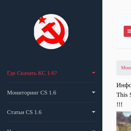
Мони
Где Скачать КС 1.6?
Инфо
Мониторинг CS 1.6
This
!!!
Статьи CS 1.6