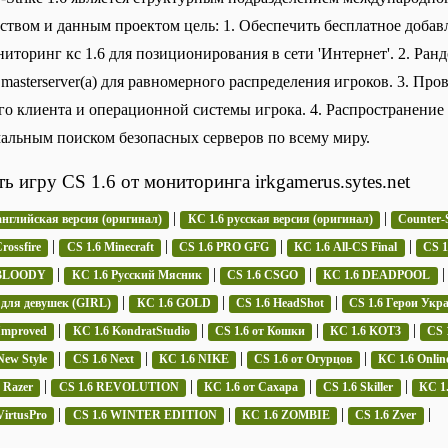
ством и данным проектом цель: 1. Обеспечить бесплатное добавлен
ниторинг кс 1.6 для позиционирования в сети 'Интернет'. 2. Ранд
 masterserver(а) для равномерного распределения игроков. 3. Про
го клиента и операционной системы игрока. 4. Распространение и
альным поиском безопасных серверов по всему миру.
ть игру CS 1.6 от мониторинга irkgamerus.sytes.net
|
|
английская версия (оригинал)
КС 1.6 русская версия (оригинал)
Counter-S
|
|
|
|
rossfire
CS 1.6 Minecraft
CS 1.6 PRO GFG
КС 1.6 All-CS Final
CS 
|
|
|
 BLOODY
КС 1.6 Русский Мясник
CS 1.6 CSGO
КС 1.6 DEADPOOL
|
|
|
 для девушек (GIRL)
КС 1.6 GOLD
CS 1.6 HeadShot
CS 1.6 Герои Укр
|
|
|
|
Improved
КС 1.6 KondratStudio
CS 1.6 от Кошки
КС 1.6 KOT3
CS 
|
|
|
|
New Style
CS 1.6 Next
КС 1.6 NIKE
CS 1.6 от Огурцов
КС 1.6 Onlin
|
|
|
|
 Razer
CS 1.6 REVOLUTION
КС 1.6 от Сахара
CS 1.6 Skiller
КС 1.
|
|
|
|
VirtusPro
CS 1.6 WINTER EDITION
КС 1.6 ZOMBIE
CS 1.6 Zver