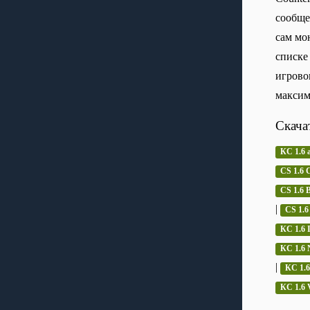
сообще
сам мо
списке
игрово
максим
Скача
КС 1.6 
CS 1.6 C
CS 1.6
|
CS 1.6
КС 1.6 
КС 1.6 
|
КС 1.6
КС 1.6 