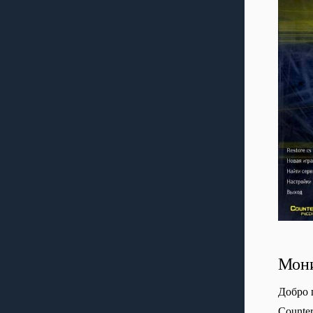
Мони
Добро 
Сounte