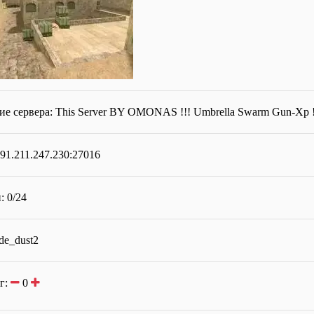
ие сервера:
This Server BY OMONAS !!! Umbrella Swarm Gun-Xp !
 91.211.247.230:27016
: 0/24
de_dust2
г:
0