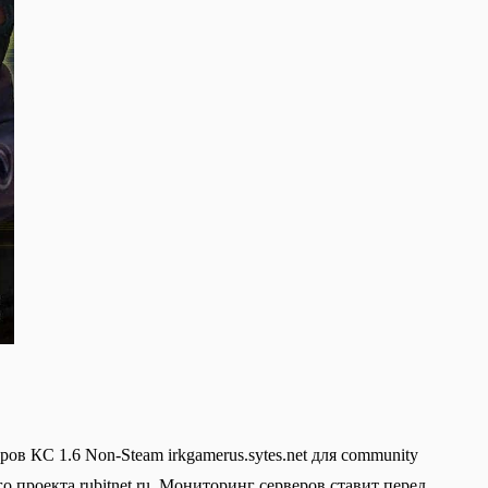
в КС 1.6 Non-Steam irkgamerus.sytes.net для community
о проекта rubitnet.ru. Мониторинг серверов ставит перед