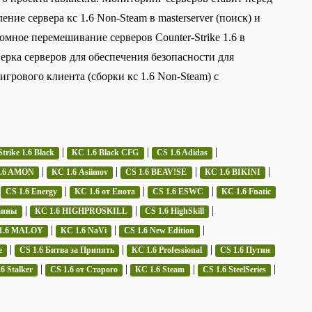
ие сервера кс 1.6 Non-Steam в masterserver (поиск) и
омное перемешивание серверов Counter-Strike 1.6 в
верка серверов для обеспечения безопасности для
грового клиента (сборки кс 1.6 Non-Steam) с
|
|
|
trike 1.6 Black
КС 1.6 Black CFG
CS 1.6 Adidas
|
|
|
|
1.6 AMON
КС 1.6 Asiimov
CS 1.6 BEAV!SE
КС 1.6 BIKINI
|
|
|
|
CS 1.6 Energy
КС 1.6 от Енота
CS 1.6 ESWC
КС 1.6 Fnatic
|
|
|
аины
КС 1.6 HIGHPROSKILL
CS 1.6 HighSkill
|
|
|
1.6 MALOY
КС 1.6 NaVi
CS 1.6 New Edition
|
|
|
e
CS 1.6 Битва за Припять
КС 1.6 Professional
CS 1.6 Путин
|
|
|
|
6 Stalker
CS 1.6 от Старого
КС 1.6 Steam
CS 1.6 SteelSeries