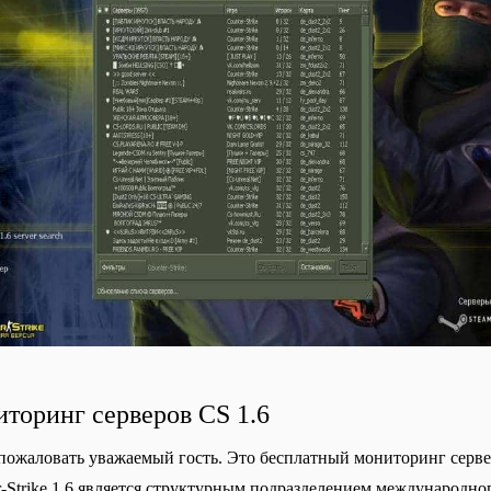
торинг серверов CS 1.6
пожаловать уважаемый гость. Это бесплатный мониторинг серверо
r-Strike 1.6 является структурным подразделением международног