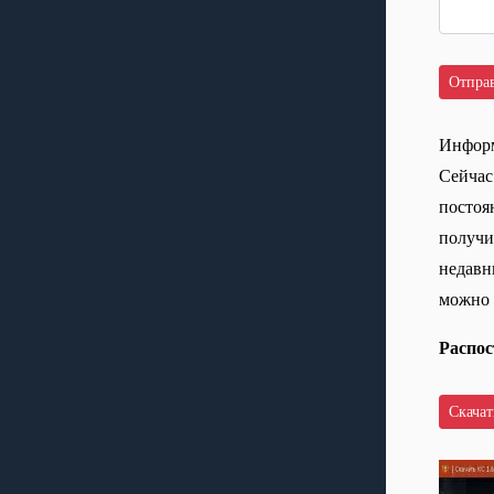
Информ
Сейчас
постоян
получи
недавн
можно 
Распос
Скачать