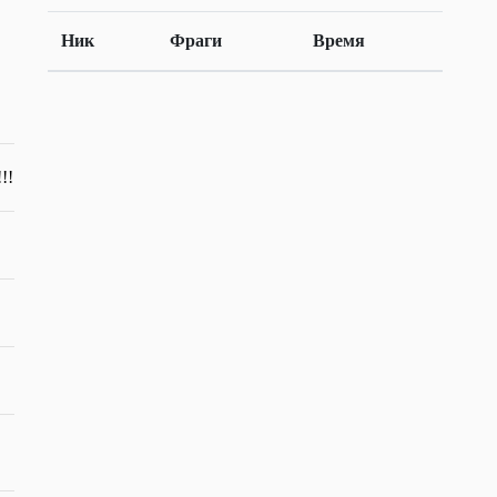
Ник
Фраги
Время
!!