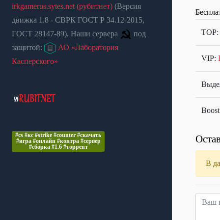
irkgamerus.sytes.net (рубитнет)
(Версия
Беспла
движка 1.8 - СВРК ГОСТ Р 34.12-2015,
TOP
ГОСТ 28147-89). Наши сервера
под
защитой:
АО «Лаборатория
VIP:
Касперского»
Выдел
Boost
#cs #кс #strike #counter #скачать
Остав
#игра #онлайн #контра #сервер
#сборка #1.6 #торрент
В д