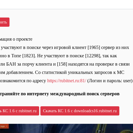
ация о проекте
 участвуют в поиске через игровой клиент [1965] сервер из них
но в Топе [1823]. Не участвуют в поиске [12298], так как
ли БАН за порчу клиента и [158] находятся на проверке в связи
им добавлением. Со статистикой уникальных запросов к МС
ознакомится по адресу
https://rubitnet.ru:81/
(Логин и пароль: user)
траняйте по интернету международный поиск серверов
 КС 1.6 с rubitnet.ru
Скачать КС 1.6 с downloadcs16.rubitnet.ru