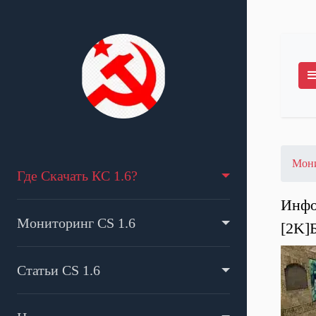
Мони
Где Скачать КС 1.6?
Инфо
Мониторинг CS 1.6
[2K]Б
Статьи CS 1.6