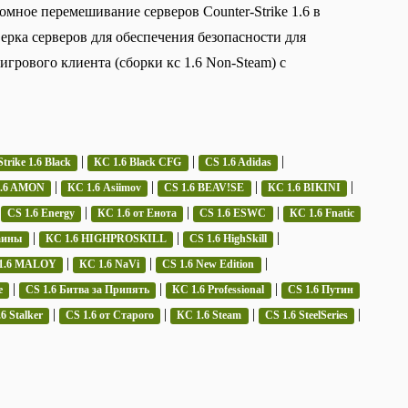
омное перемешивание серверов Counter-Strike 1.6 в
верка серверов для обеспечения безопасности для
грового клиента (сборки кс 1.6 Non-Steam) с
|
|
|
trike 1.6 Black
КС 1.6 Black CFG
CS 1.6 Adidas
|
|
|
|
1.6 AMON
КС 1.6 Asiimov
CS 1.6 BEAV!SE
КС 1.6 BIKINI
|
|
|
|
CS 1.6 Energy
КС 1.6 от Енота
CS 1.6 ESWC
КС 1.6 Fnatic
|
|
|
аины
КС 1.6 HIGHPROSKILL
CS 1.6 HighSkill
|
|
|
1.6 MALOY
КС 1.6 NaVi
CS 1.6 New Edition
|
|
|
e
CS 1.6 Битва за Припять
КС 1.6 Professional
CS 1.6 Путин
|
|
|
|
6 Stalker
CS 1.6 от Старого
КС 1.6 Steam
CS 1.6 SteelSeries