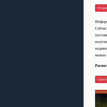
Информ
Сейчас
постоян
получи
недавн
можно 
Распос
Скачать