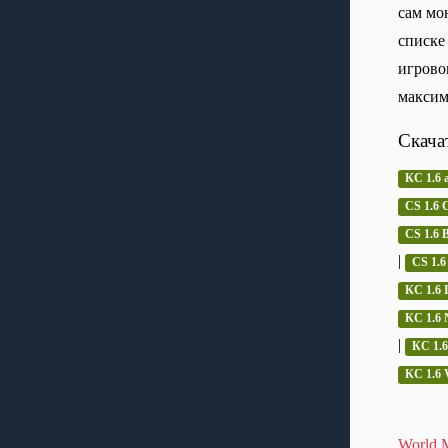
сам мо
списке
игрово
максим
Скача
КС 1.6 
CS 1.6 C
CS 1.6
|
CS 1.6
КС 1.6 
КС 1.6 
|
КС 1.6
КС 1.6 
World M