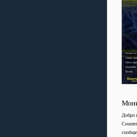
Мони
Добро 
Сounte
сообще