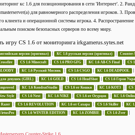
ниторинг кс 1.6 для позиционирования в сети 'Интернет'. 2. Ранд
 masterserver(а) для равномерного распределения игроков. 3. Про
го клиента и операционной системы игрока. 4. Распространение и
альным поиском безопасных серверов по всему миру.
ть игру CS 1.6 от мониторинга irkgamerus.sytes.net
|
|
английская версия (оригинал)
КС 1.6 русская версия (оригинал)
Counter-S
|
|
|
|
rossfire
CS 1.6 Minecraft
CS 1.6 PRO GFG
КС 1.6 All-CS Final
CS 
|
|
|
 BLOODY
КС 1.6 Русский Мясник
CS 1.6 CSGO
КС 1.6 DEADPOOL
|
|
|
 для девушек (GIRL)
КС 1.6 GOLD
CS 1.6 HeadShot
CS 1.6 Герои Укр
|
|
|
|
Improved
КС 1.6 KondratStudio
CS 1.6 от Кошки
КС 1.6 KOT3
CS 
|
|
|
|
New Style
CS 1.6 Next
КС 1.6 NIKE
CS 1.6 от Огурцов
КС 1.6 Onlin
|
|
|
|
 Razer
CS 1.6 REVOLUTION
КС 1.6 от Сахара
CS 1.6 Skiller
КС 1.
|
|
|
|
VirtusPro
CS 1.6 WINTER EDITION
КС 1.6 ZOMBIE
CS 1.6 Zver
asterservers Counter-Strike 1.6