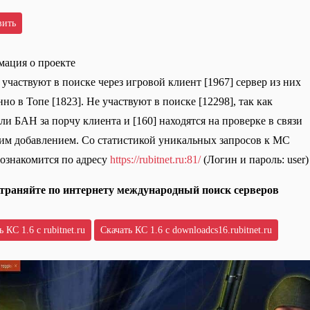
ация о проекте
 участвуют в поиске через игровой клиент [1967] сервер из них
но в Топе [1823]. Не участвуют в поиске [12298], так как
ли БАН за порчу клиента и [160] находятся на проверке в связи
им добавлением. Со статистикой уникальных запросов к МС
ознакомится по адресу
https://rubitnet.ru:81/
(Логин и пароль: user)
траняйте по интернету международный поиск серверов
 КС 1.6 с rubitnet.ru
Скачать КС 1.6 с downloadcs16.rubitnet.ru