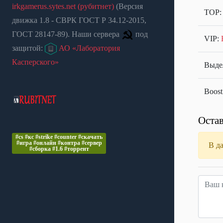
irkgamerus.sytes.net (рубитнет)
(Версия
TOP
движка 1.8 - СВРК ГОСТ Р 34.12-2015,
ГОСТ 28147-89). Наши сервера
под
VIP:
защитой:
АО «Лаборатория
Касперского»
Выдел
Boost
Остав
#cs #кс #strike #counter #скачать
#игра #онлайн #контра #сервер
В д
#сборка #1.6 #торрент