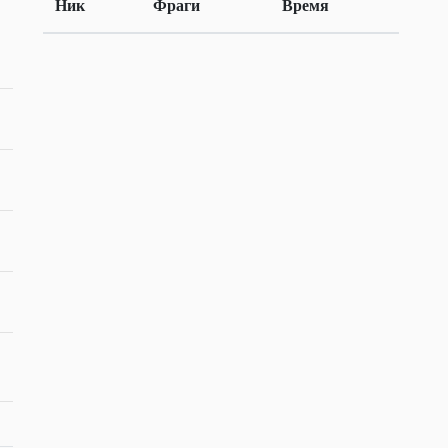
Ник
Фраги
Время