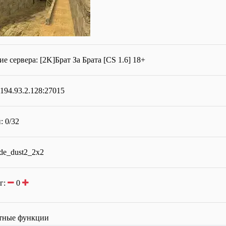
ие сервера:
[2K]Брат За Брата [CS 1.6] 18+
194.93.2.128:27015
: 0/32
 de_dust2_2x2
г:
0
тные функции