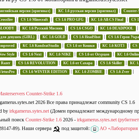
|
|
английская версия (оригинал)
КС 1.6 русская версия (оригинал)
Counter-S
|
|
|
|
rossfire
CS 1.6 Minecraft
CS 1.6 PRO GFG
КС 1.6 All-CS Final
CS 
|
|
|
 BLOODY
КС 1.6 Русский Мясник
CS 1.6 CSGO
КС 1.6 DEADPOOL
|
|
|
 для девушек (GIRL)
КС 1.6 GOLD
CS 1.6 HeadShot
CS 1.6 Герои Укр
|
|
|
|
Improved
КС 1.6 KondratStudio
CS 1.6 от Кошки
КС 1.6 KOT3
CS 
|
|
|
|
New Style
CS 1.6 Next
КС 1.6 NIKE
CS 1.6 от Огурцов
КС 1.6 Onlin
|
|
|
|
 Razer
CS 1.6 REVOLUTION
КС 1.6 от Сахара
CS 1.6 Skiller
КС 1.
|
|
|
|
VirtusPro
CS 1.6 WINTER EDITION
КС 1.6 ZOMBIE
CS 1.6 Zver
asterservers Counter-Strike 1.6
kgamerus.sytes.net 2026 Все права принадлежат community CS 1.6
d by
irkgamerus.sytes.net
(Домен пренадлежит международному п
ьный поиск
Counter-Strike 1.6
2026 -
irkgamerus.sytes.net (рубитнет
8147-89). Наши сервера
под защитой:
АО «Лаборатория 