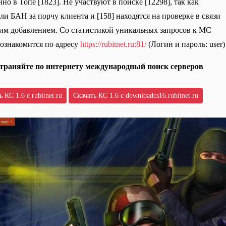
но в Топе [1823]. Не участвуют в поиске [12298], так как
ли БАН за порчу клиента и [158] находятся на проверке в связи
им добавлением. Со статистикой уникальных запросов к МС
ознакомится по адресу
https://rubitnet.ru:81/
(Логин и пароль: user)
траняйте по интернету международный поиск серверов
 КС 1.6 с rubitnet.ru
Скачать КС 1.6 с downloadcs16.rubitnet.ru