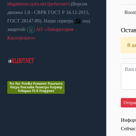
irkgamerus.sytes.net (рубитнет)
(Версия
движка 1.8 - СВРК ГОСТ Р 34.12-2015,
Boost
ГОСТ 28147-89). Наши сервера
под
Остав
защитой:
АО «Лаборатория
Касперского»
В д
#cs #кс #strike #counter #скачать
#игра #онлайн #контра #сервер
#сборка #1.6 #торрент
Информ
Сейчас