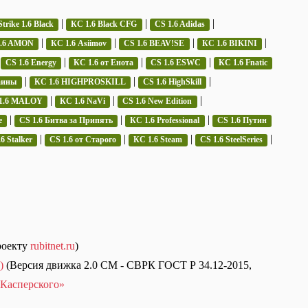
|
|
|
trike 1.6 Black
КС 1.6 Black CFG
CS 1.6 Adidas
|
|
|
|
1.6 AMON
КС 1.6 Asiimov
CS 1.6 BEAV!SE
КС 1.6 BIKINI
|
|
|
|
CS 1.6 Energy
КС 1.6 от Енота
CS 1.6 ESWC
КС 1.6 Fnatic
|
|
|
аины
КС 1.6 HIGHPROSKILL
CS 1.6 HighSkill
|
|
|
1.6 MALOY
КС 1.6 NaVi
CS 1.6 New Edition
|
|
|
e
CS 1.6 Битва за Припять
КС 1.6 Professional
CS 1.6 Путин
|
|
|
|
6 Stalker
CS 1.6 от Старого
КС 1.6 Steam
CS 1.6 SteelSeries
роекту
rubitnet.ru
)
)
(Версия движка 2.0 СМ - СВРК ГОСТ Р 34.12-2015,
Касперского»