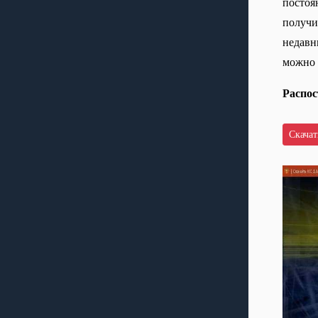
постоян
получи
недавн
можно 
Распос
Скачать