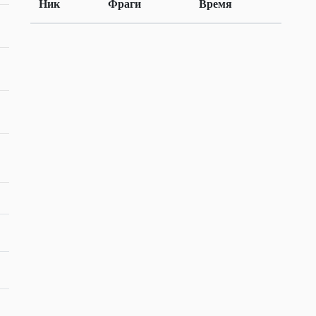
Ник
Фраги
Время