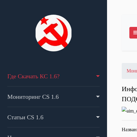
Мони
Где Скачать КС 1.6?
Инфо
Мониторинг CS 1.6
ПОД
Статьи CS 1.6
Назван