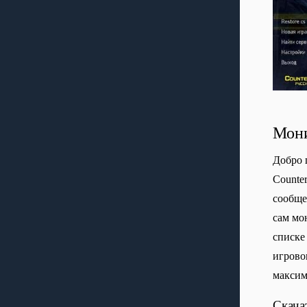
Мони
Добро 
Сounte
сообще
сам мо
списке
игрово
максим
Скача