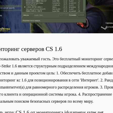
торинг серверов CS 1.6
пожаловать уважаемый гость. Это бесплатный мониторинг серверо
r-Strike 1.6 является структурным подразделением международног
ством и данным проектом цель: 1. Обеспечить бесплатное добавлен
ниторинг кс 1.6 для позиционирования в сети 'Интернет'. 2. Ранд
 masterserver(а) для равномерного распределения игроков. 3. Про
го клиента и операционной системы игрока. 4. Распространение и
альным поиском безопасных серверов по всему миру.
ть игру CS 1.6 от мониторинга irkgamerus.sytes.net