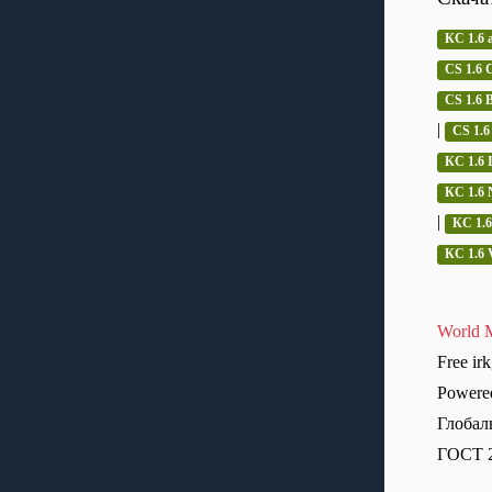
КС 1.6 
CS 1.6 C
CS 1.6
|
CS 1.6
КС 1.6 
КС 1.6 
|
КС 1.6
КС 1.6 
World M
Free ir
Powere
Глобал
ГОСТ 2