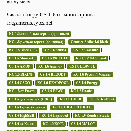
всему миру.
Скачать игру CS 1.6 от мониторинга
irkgamerus.sytes.net
|
КС 1.6 английская версия (оригинал)
|
|
КС 1.6 русская версия (оригинал)
Counter-Strike 1.6 Black
|
|
|
КС 1.6 Black CFG
CS 1.6 Adidas
CS 1.6 Crossfire
|
|
|
CS 1.6 Minecraft
CS 1.6 PRO GFG
КС 1.6 All-CS Final
|
|
|
CS 1.6 AMON
КС 1.6 Asiimov
CS 1.6 BEAV!SE
|
|
|
КС 1.6 BIKINI
CS 1.6 BLOODY
КС 1.6 Русский Мясник
|
|
|
CS 1.6 CSGO
КС 1.6 DEADPOOL
CS 1.6 Energy
|
|
|
КС 1.6 от Енота
CS 1.6 ESWC
КС 1.6 Fnatic
|
|
|
CS 1.6 для девушек (GIRL)
КС 1.6 GOLD
CS 1.6 HeadShot
|
|
CS 1.6 Герои Украины
КС 1.6 HIGHPROSKILL
|
|
|
CS 1.6 HighSkill
КС 1.6 Improved
КС 1.6 KondratStudio
|
|
|
CS 1.6 от Кошки
КС 1.6 KOT3
CS 1.6 MALOY