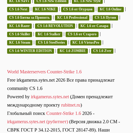
|
|
|
КС 1.6 NaVi
CS 1.6 New Edition
КС 1.6 New Style
|
|
|
|
CS 1.6 Next
КС 1.6 NIKE
CS 1.6 от Огурцов
КС 1.6 Online
|
|
|
CS 1.6 Битва за Припять
КС 1.6 Professional
CS 1.6 Путин
|
|
|
КС 1.6 Razer
CS 1.6 REVOLUTION
КС 1.6 от Сахара
|
|
|
CS 1.6 Skiller
КС 1.6 Stalker
CS 1.6 от Старого
|
|
|
КС 1.6 Steam
CS 1.6 SteelSeries
КС 1.6 VirtusPro
|
|
|
CS 1.6 WINTER EDITION
КС 1.6 ZOMBIE
CS 1.6 Zver
World Masterservers Counter-Strike 1.6
Free irkgamerus.sytes.net 2026 Все права принадлежат
community CS 1.6
Powered by
irkgamerus.sytes.net
(Домен пренадлежит
международному проекту
rubitnet.ru
)
Глобальный поиск
Counter-Strike 1.6
2026 -
irkgamerus.sytes.net (рубитнет)
(Версия движка 2.0 СМ -
СВРК ГОСТ Р 34.12-2015, ГОСТ 28147-89). Наши