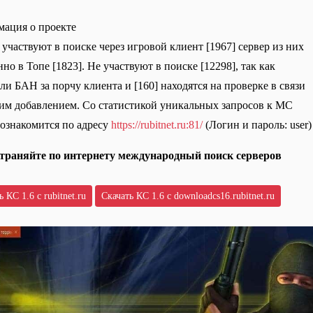
ация о проекте
 участвуют в поиске через игровой клиент [1967] сервер из них
но в Топе [1823]. Не участвуют в поиске [12298], так как
ли БАН за порчу клиента и [160] находятся на проверке в связи
им добавлением. Со статистикой уникальных запросов к МС
ознакомится по адресу
https://rubitnet.ru:81/
(Логин и пароль: user)
траняйте по интернету международный поиск серверов
 КС 1.6 с rubitnet.ru
Скачать КС 1.6 с downloadcs16.rubitnet.ru