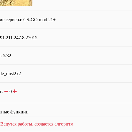
ие сервера:
CS-GO mod 21+
91.211.247.8:27015
: 5/32
de_dust2x2
г:
0
тные функции
:
Ведутся работы, создается алгоритм