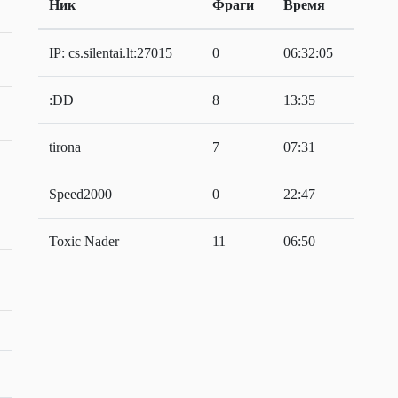
Ник
Фраги
Время
IP: cs.silentai.lt:27015
0
06:32:05
:DD
8
13:35
tirona
7
07:31
Speed2000
0
22:47
Toxic Nader
11
06:50