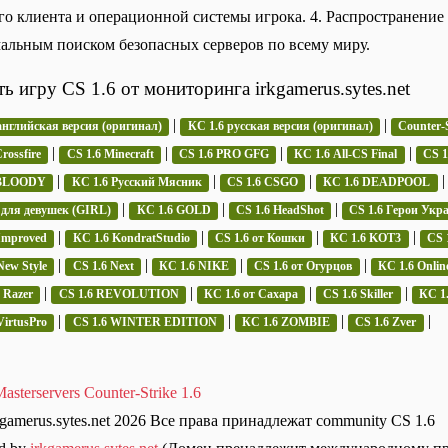
го клиента и операционной системы игрока. 4. Распространение и
альным поиском безопасных серверов по всему миру.
ть игру CS 1.6 от мониторинга irkgamerus.sytes.net
|
|
английская версия (оригинал)
КС 1.6 русская версия (оригинал)
Counter-S
|
|
|
|
rossfire
CS 1.6 Minecraft
CS 1.6 PRO GFG
КС 1.6 All-CS Final
CS 
|
|
|
 BLOODY
КС 1.6 Русский Мясник
CS 1.6 CSGO
КС 1.6 DEADPOOL
|
|
|
 для девушек (GIRL)
КС 1.6 GOLD
CS 1.6 HeadShot
CS 1.6 Герои Укр
|
|
|
|
Improved
КС 1.6 KondratStudio
CS 1.6 от Кошки
КС 1.6 KOT3
CS 
|
|
|
|
New Style
CS 1.6 Next
КС 1.6 NIKE
CS 1.6 от Огурцов
КС 1.6 Onlin
|
|
|
|
 Razer
CS 1.6 REVOLUTION
КС 1.6 от Сахара
CS 1.6 Skiller
КС 1.
|
|
|
|
VirtusPro
CS 1.6 WINTER EDITION
КС 1.6 ZOMBIE
CS 1.6 Zver
asterservers Counter-Strike 1.6
kgamerus.sytes.net 2026 Все права принадлежат community CS 1.6