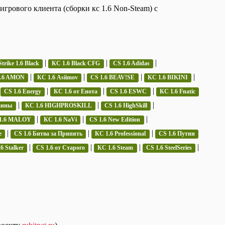
грового клиента (сборки кс 1.6 Non-Steam) с
|
|
|
trike 1.6 Black
КС 1.6 Black CFG
CS 1.6 Adidas
|
|
|
|
1.6 AMON
КС 1.6 Asiimov
CS 1.6 BEAV!SE
КС 1.6 BIKINI
|
|
|
|
CS 1.6 Energy
КС 1.6 от Енота
CS 1.6 ESWC
КС 1.6 Fnatic
|
|
|
аины
КС 1.6 HIGHPROSKILL
CS 1.6 HighSkill
|
|
|
1.6 MALOY
КС 1.6 NaVi
CS 1.6 New Edition
|
|
|
e
CS 1.6 Битва за Припять
КС 1.6 Professional
CS 1.6 Путин
|
|
|
|
6 Stalker
CS 1.6 от Старого
КС 1.6 Steam
CS 1.6 SteelSeries