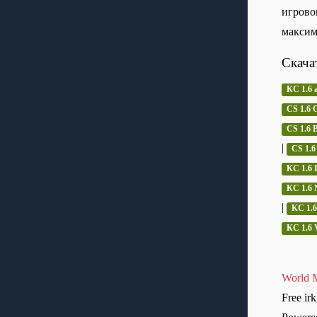
игрово
максим
Скача
КС 1.6 
CS 1.6 C
CS 1.6
|
CS 1.6
КС 1.6 
КС 1.6 
|
КС 1.6
КС 1.6 
World M
Free ir