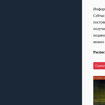
Информ
Сейчас
постоян
получи
недавн
можно 
Распос
Скачать