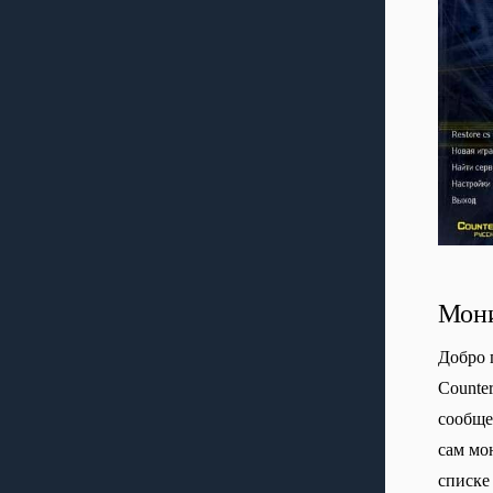
Мони
Добро 
Сounte
сообще
сам мо
списке