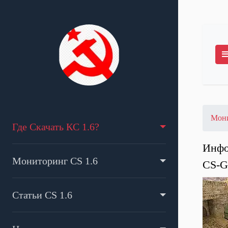
Мони
Где Скачать КС 1.6?
Инфо
Мониторинг CS 1.6
CS-G
Статьи CS 1.6