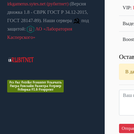
irkgamerus.sytes.net (рубитнет)
(Версия
VIP:
движка 1.8 - СВРК ГОСТ Р 34.12-2015,
ГОСТ 28147-89). Наши сервера
под
Выдел
защитой:
АО «Лаборатория
Касперского»
Boost
Остав
В д
#cs #кс #strike #counter #скачать
#игра #онлайн #контра #сервер
#сборка #1.6 #торрент