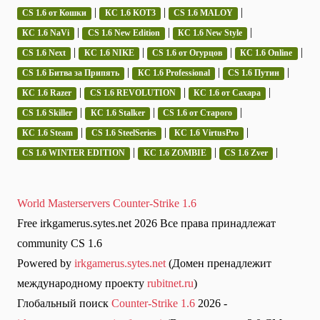
|
|
|
CS 1.6 от Кошки
КС 1.6 KOT3
CS 1.6 MALOY
|
|
|
КС 1.6 NaVi
CS 1.6 New Edition
КС 1.6 New Style
|
|
|
|
CS 1.6 Next
КС 1.6 NIKE
CS 1.6 от Огурцов
КС 1.6 Online
|
|
|
CS 1.6 Битва за Припять
КС 1.6 Professional
CS 1.6 Путин
|
|
|
КС 1.6 Razer
CS 1.6 REVOLUTION
КС 1.6 от Сахара
|
|
|
CS 1.6 Skiller
КС 1.6 Stalker
CS 1.6 от Старого
|
|
|
КС 1.6 Steam
CS 1.6 SteelSeries
КС 1.6 VirtusPro
|
|
|
CS 1.6 WINTER EDITION
КС 1.6 ZOMBIE
CS 1.6 Zver
World Masterservers Counter-Strike 1.6
Free irkgamerus.sytes.net 2026 Все права принадлежат
community CS 1.6
Powered by
irkgamerus.sytes.net
(Домен пренадлежит
международному проекту
rubitnet.ru
)
Глобальный поиск
Counter-Strike 1.6
2026 -