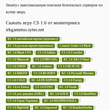
Steam) с максимальным поиском безопасных серверов по
всему миру.
Скачать игру CS 1.6 от мониторинга
irkgamerus.sytes.net
|
КС 1.6 английская версия (оригинал)
|
|
КС 1.6 русская версия (оригинал)
Counter-Strike 1.6 Black
|
|
|
КС 1.6 Black CFG
CS 1.6 Adidas
CS 1.6 Crossfire
|
|
|
CS 1.6 Minecraft
CS 1.6 PRO GFG
КС 1.6 All-CS Final
|
|
|
CS 1.6 AMON
КС 1.6 Asiimov
CS 1.6 BEAV!SE
|
|
|
КС 1.6 BIKINI
CS 1.6 BLOODY
КС 1.6 Русский Мясник
|
|
|
CS 1.6 CSGO
КС 1.6 DEADPOOL
CS 1.6 Energy
|
|
|
КС 1.6 от Енота
CS 1.6 ESWC
КС 1.6 Fnatic
|
|
|
CS 1.6 для девушек (GIRL)
КС 1.6 GOLD
CS 1.6 HeadShot
|
|
CS 1.6 Герои Украины
КС 1.6 HIGHPROSKILL
|
|
|
CS 1.6 HighSkill
КС 1.6 Improved
КС 1.6 KondratStudio