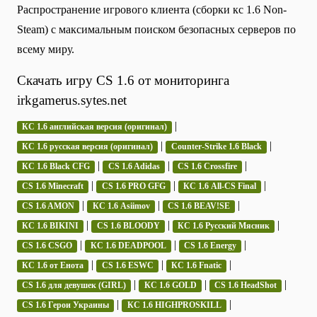
Распространение игрового клиента (сборки кс 1.6 Non-
Steam) с максимальным поиском безопасных серверов по
всему миру.
Скачать игру CS 1.6 от мониторинга
irkgamerus.sytes.net
|
КС 1.6 английская версия (оригинал)
|
|
КС 1.6 русская версия (оригинал)
Counter-Strike 1.6 Black
|
|
|
КС 1.6 Black CFG
CS 1.6 Adidas
CS 1.6 Crossfire
|
|
|
CS 1.6 Minecraft
CS 1.6 PRO GFG
КС 1.6 All-CS Final
|
|
|
CS 1.6 AMON
КС 1.6 Asiimov
CS 1.6 BEAV!SE
|
|
|
КС 1.6 BIKINI
CS 1.6 BLOODY
КС 1.6 Русский Мясник
|
|
|
CS 1.6 CSGO
КС 1.6 DEADPOOL
CS 1.6 Energy
|
|
|
КС 1.6 от Енота
CS 1.6 ESWC
КС 1.6 Fnatic
|
|
|
CS 1.6 для девушек (GIRL)
КС 1.6 GOLD
CS 1.6 HeadShot
|
|
CS 1.6 Герои Украины
КС 1.6 HIGHPROSKILL