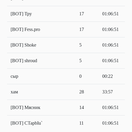
[BOT] Тру
17
01:06:51
[BOT] Fess.pro
17
01:06:51
[BOT] Shoke
5
01:06:51
[BOT] shroud
5
01:06:51
сыр
0
00:22
хам
28
33:57
[BOT] Мясник
14
01:06:51
[BOT] CTapbIu`
11
01:06:51