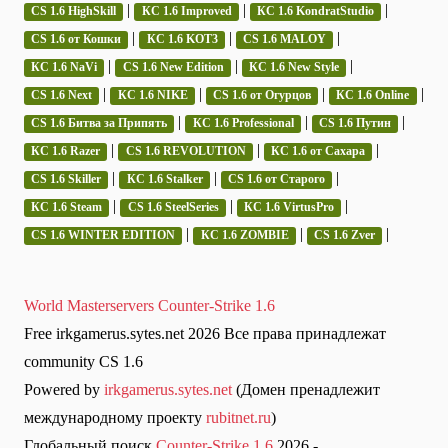
|
|
|
CS 1.6 HighSkill
КС 1.6 Improved
КС 1.6 KondratStudio
|
|
|
CS 1.6 от Кошки
КС 1.6 KOT3
CS 1.6 MALOY
|
|
|
КС 1.6 NaVi
CS 1.6 New Edition
КС 1.6 New Style
|
|
|
|
CS 1.6 Next
КС 1.6 NIKE
CS 1.6 от Огурцов
КС 1.6 Online
|
|
|
CS 1.6 Битва за Припять
КС 1.6 Professional
CS 1.6 Путин
|
|
|
КС 1.6 Razer
CS 1.6 REVOLUTION
КС 1.6 от Сахара
|
|
|
CS 1.6 Skiller
КС 1.6 Stalker
CS 1.6 от Старого
|
|
|
КС 1.6 Steam
CS 1.6 SteelSeries
КС 1.6 VirtusPro
|
|
|
CS 1.6 WINTER EDITION
КС 1.6 ZOMBIE
CS 1.6 Zver
World Masterservers Counter-Strike 1.6
Free irkgamerus.sytes.net 2026 Все права принадлежат
community CS 1.6
Powered by
irkgamerus.sytes.net
(Домен пренадлежит
международному проекту
rubitnet.ru
)
Глобальный поиск
Counter-Strike 1.6
2026 -