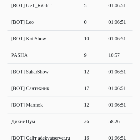
[BOT] GeT_RiGhT
5
01:06:51
[BOT] Leo
0
01:06:51
[BOT] KottShow
10
01:06:51
PASHA
9
10:57
[BOT] SaharShow
12
01:06:51
[BOT] Сантехник
17
01:06:51
[BOT] Marmok
12
01:06:51
ДикийПум
26
58:26
[BOT] Сайт adekvatserver.ru
16
01:06:51