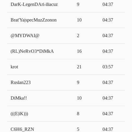
DarK-LegenDAri-iliacuz
9
04:37
Brat'Ya|specMuzZzonon
10
04:37
@MYDWAI@
2
04:37
(RL)NeRvO3*DiMkA
16
04:37
krot
21
03:57
Ruslan223
9
04:37
DiMka!!
10
04:37
(((E|iK)))
8
04:37
C6H6_RZN
5
04:37