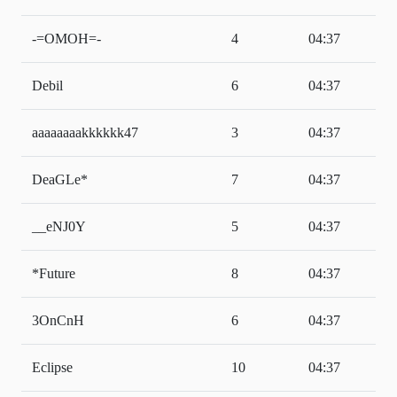
-=OMOH=-
4
04:37
Debil
6
04:37
aaaaaaaakkkkkk47
3
04:37
DeaGLe*
7
04:37
__eNJ0Y
5
04:37
*Future
8
04:37
3OnCnH
6
04:37
Eclipse
10
04:37