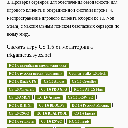
3. Проверка серверов для обеспечения безопасности для
игрового клиента и операционной системы игрока. 4.
Распространение игрового клиента (сборки кс 1.6 Non-
Steam) с максимальным поиском безопасных серверов по
всему миру.
Скачать игру CS 1.6 от мониторинга
irkgamerus.sytes.net
|
КС 1.6 английская версия (оригинал)
|
|
КС 1.6 русская версия (оригинал)
Counter-Strike 1.6 Black
|
|
|
КС 1.6 Black CFG
CS 1.6 Adidas
CS 1.6 Crossfire
|
|
|
CS 1.6 Minecraft
CS 1.6 PRO GFG
КС 1.6 All-CS Final
|
|
|
CS 1.6 AMON
КС 1.6 Asiimov
CS 1.6 BEAV!SE
|
|
|
КС 1.6 BIKINI
CS 1.6 BLOODY
КС 1.6 Русский Мясник
|
|
|
CS 1.6 CSGO
КС 1.6 DEADPOOL
CS 1.6 Energy
|
|
|
КС 1.6 от Енота
CS 1.6 ESWC
КС 1.6 Fnatic