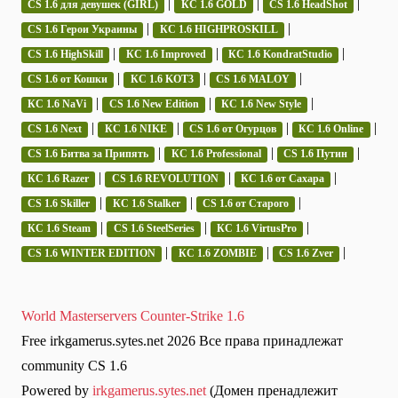
|
|
|
CS 1.6 для девушек (GIRL)
КС 1.6 GOLD
CS 1.6 HeadShot
|
|
CS 1.6 Герои Украины
КС 1.6 HIGHPROSKILL
|
|
|
CS 1.6 HighSkill
КС 1.6 Improved
КС 1.6 KondratStudio
|
|
|
CS 1.6 от Кошки
КС 1.6 KOT3
CS 1.6 MALOY
|
|
|
КС 1.6 NaVi
CS 1.6 New Edition
КС 1.6 New Style
|
|
|
|
CS 1.6 Next
КС 1.6 NIKE
CS 1.6 от Огурцов
КС 1.6 Online
|
|
|
CS 1.6 Битва за Припять
КС 1.6 Professional
CS 1.6 Путин
|
|
|
КС 1.6 Razer
CS 1.6 REVOLUTION
КС 1.6 от Сахара
|
|
|
CS 1.6 Skiller
КС 1.6 Stalker
CS 1.6 от Старого
|
|
|
КС 1.6 Steam
CS 1.6 SteelSeries
КС 1.6 VirtusPro
|
|
|
CS 1.6 WINTER EDITION
КС 1.6 ZOMBIE
CS 1.6 Zver
World Masterservers Counter-Strike 1.6
Free irkgamerus.sytes.net 2026 Все права принадлежат
community CS 1.6
Powered by
irkgamerus.sytes.net
(Домен пренадлежит