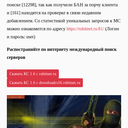
поиске [12298], так как получили БАН за порчу клиента
и [161] находятся на проверке в связи недавним
добавлением. Со статистикой уникальных запросов к МС
можно ознакомится по адресу
https://rubitnet.ru:81/
(Логин
и пароль: user)
Распостраняйте по интернету международный поиск
серверов
Скачать КС 1.6 с rubitnet.ru
Скачать КС 1.6 с downloadcs16.rubitnet.ru