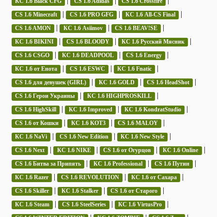
|
|
|
КС 1.6 Black CFG
CS 1.6 Adidas
CS 1.6 Crossfire
|
|
|
CS 1.6 Minecraft
CS 1.6 PRO GFG
КС 1.6 All-CS Final
|
|
|
CS 1.6 AMON
КС 1.6 Asiimov
CS 1.6 BEAV!SE
|
|
|
КС 1.6 BIKINI
CS 1.6 BLOODY
КС 1.6 Русский Мясник
|
|
|
CS 1.6 CSGO
КС 1.6 DEADPOOL
CS 1.6 Energy
|
|
|
КС 1.6 от Енота
CS 1.6 ESWC
КС 1.6 Fnatic
|
|
|
CS 1.6 для девушек (GIRL)
КС 1.6 GOLD
CS 1.6 HeadShot
|
|
CS 1.6 Герои Украины
КС 1.6 HIGHPROSKILL
|
|
|
CS 1.6 HighSkill
КС 1.6 Improved
КС 1.6 KondratStudio
|
|
|
CS 1.6 от Кошки
КС 1.6 KOT3
CS 1.6 MALOY
|
|
|
КС 1.6 NaVi
CS 1.6 New Edition
КС 1.6 New Style
|
|
|
|
CS 1.6 Next
КС 1.6 NIKE
CS 1.6 от Огурцов
КС 1.6 Online
|
|
|
CS 1.6 Битва за Припять
КС 1.6 Professional
CS 1.6 Путин
|
|
|
КС 1.6 Razer
CS 1.6 REVOLUTION
КС 1.6 от Сахара
|
|
|
CS 1.6 Skiller
КС 1.6 Stalker
CS 1.6 от Старого
|
|
|
КС 1.6 Steam
CS 1.6 SteelSeries
КС 1.6 VirtusPro