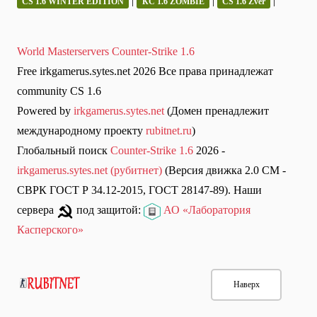
|
|
|
CS 1.6 WINTER EDITION
КС 1.6 ZOMBIE
CS 1.6 Zver
World Masterservers Counter-Strike 1.6
Free irkgamerus.sytes.net 2026 Все права принадлежат
community CS 1.6
Powered by
irkgamerus.sytes.net
(Домен пренадлежит
международному проекту
rubitnet.ru
)
Глобальный поиск
Counter-Strike 1.6
2026 -
irkgamerus.sytes.net (рубитнет)
(Версия движка 2.0 СМ -
СВРК ГОСТ Р 34.12-2015, ГОСТ 28147-89). Наши
сервера
под защитой:
АО «Лаборатория
Касперского»
Наверх