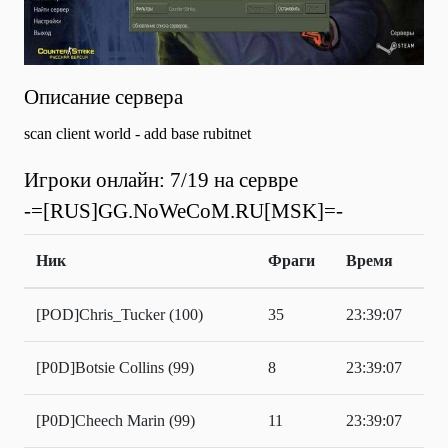
Описание сервера
scan client world - add base rubitnet
Игроки онлайн: 7/19 на сервре
-=[RUS]GG.NoWeCoM.RU[MSK]=-
Ник
Фраги
Время
[POD]Chris_Tucker (100)
35
23:39:07
[P0D]Botsie Collins (99)
8
23:39:07
[P0D]Cheech Marin (99)
11
23:39:07