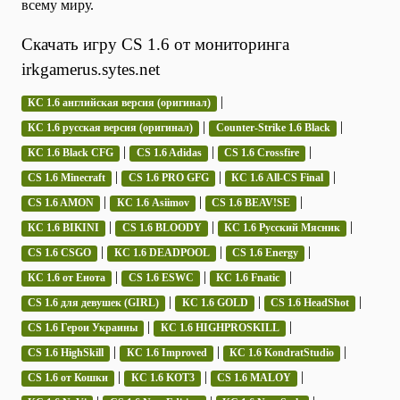
всему миру.
Скачать игру CS 1.6 от мониторинга
irkgamerus.sytes.net
|
КС 1.6 английская версия (оригинал)
|
|
КС 1.6 русская версия (оригинал)
Counter-Strike 1.6 Black
|
|
|
КС 1.6 Black CFG
CS 1.6 Adidas
CS 1.6 Crossfire
|
|
|
CS 1.6 Minecraft
CS 1.6 PRO GFG
КС 1.6 All-CS Final
|
|
|
CS 1.6 AMON
КС 1.6 Asiimov
CS 1.6 BEAV!SE
|
|
|
КС 1.6 BIKINI
CS 1.6 BLOODY
КС 1.6 Русский Мясник
|
|
|
CS 1.6 CSGO
КС 1.6 DEADPOOL
CS 1.6 Energy
|
|
|
КС 1.6 от Енота
CS 1.6 ESWC
КС 1.6 Fnatic
|
|
|
CS 1.6 для девушек (GIRL)
КС 1.6 GOLD
CS 1.6 HeadShot
|
|
CS 1.6 Герои Украины
КС 1.6 HIGHPROSKILL
|
|
|
CS 1.6 HighSkill
КС 1.6 Improved
КС 1.6 KondratStudio
|
|
|
CS 1.6 от Кошки
КС 1.6 KOT3
CS 1.6 MALOY