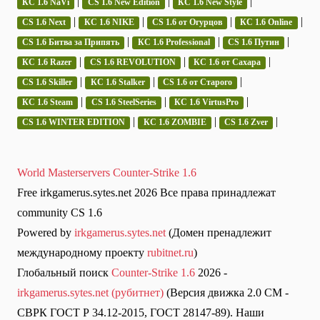
|
|
|
КС 1.6 NaVi
CS 1.6 New Edition
КС 1.6 New Style
|
|
|
|
CS 1.6 Next
КС 1.6 NIKE
CS 1.6 от Огурцов
КС 1.6 Online
|
|
|
CS 1.6 Битва за Припять
КС 1.6 Professional
CS 1.6 Путин
|
|
|
КС 1.6 Razer
CS 1.6 REVOLUTION
КС 1.6 от Сахара
|
|
|
CS 1.6 Skiller
КС 1.6 Stalker
CS 1.6 от Старого
|
|
|
КС 1.6 Steam
CS 1.6 SteelSeries
КС 1.6 VirtusPro
|
|
|
CS 1.6 WINTER EDITION
КС 1.6 ZOMBIE
CS 1.6 Zver
World Masterservers Counter-Strike 1.6
Free irkgamerus.sytes.net 2026 Все права принадлежат
community CS 1.6
Powered by
irkgamerus.sytes.net
(Домен пренадлежит
международному проекту
rubitnet.ru
)
Глобальный поиск
Counter-Strike 1.6
2026 -
irkgamerus.sytes.net (рубитнет)
(Версия движка 2.0 СМ -
СВРК ГОСТ Р 34.12-2015, ГОСТ 28147-89). Наши