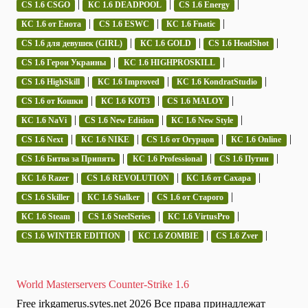
|
|
|
CS 1.6 CSGO
КС 1.6 DEADPOOL
CS 1.6 Energy
|
|
|
КС 1.6 от Енота
CS 1.6 ESWC
КС 1.6 Fnatic
|
|
|
CS 1.6 для девушек (GIRL)
КС 1.6 GOLD
CS 1.6 HeadShot
|
|
CS 1.6 Герои Украины
КС 1.6 HIGHPROSKILL
|
|
|
CS 1.6 HighSkill
КС 1.6 Improved
КС 1.6 KondratStudio
|
|
|
CS 1.6 от Кошки
КС 1.6 KOT3
CS 1.6 MALOY
|
|
|
КС 1.6 NaVi
CS 1.6 New Edition
КС 1.6 New Style
|
|
|
|
CS 1.6 Next
КС 1.6 NIKE
CS 1.6 от Огурцов
КС 1.6 Online
|
|
|
CS 1.6 Битва за Припять
КС 1.6 Professional
CS 1.6 Путин
|
|
|
КС 1.6 Razer
CS 1.6 REVOLUTION
КС 1.6 от Сахара
|
|
|
CS 1.6 Skiller
КС 1.6 Stalker
CS 1.6 от Старого
|
|
|
КС 1.6 Steam
CS 1.6 SteelSeries
КС 1.6 VirtusPro
|
|
|
CS 1.6 WINTER EDITION
КС 1.6 ZOMBIE
CS 1.6 Zver
World Masterservers Counter-Strike 1.6
Free irkgamerus.sytes.net 2026 Все права принадлежат