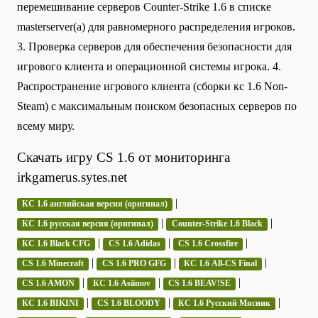
перемешивание серверов Counter-Strike 1.6 в списке
masterserver(а) для равномерного распределения игроков.
3. Проверка серверов для обеспечения безопасности для
игрового клиента и операционной системы игрока. 4.
Распространение игрового клиента (сборки кс 1.6 Non-
Steam) с максимальным поиском безопасных серверов по
всему миру.
Скачать игру CS 1.6 от мониторинга
irkgamerus.sytes.net
|
КС 1.6 английская версия (оригинал)
|
|
КС 1.6 русская версия (оригинал)
Counter-Strike 1.6 Black
|
|
|
КС 1.6 Black CFG
CS 1.6 Adidas
CS 1.6 Crossfire
|
|
|
CS 1.6 Minecraft
CS 1.6 PRO GFG
КС 1.6 All-CS Final
|
|
|
CS 1.6 AMON
КС 1.6 Asiimov
CS 1.6 BEAV!SE
|
|
|
КС 1.6 BIKINI
CS 1.6 BLOODY
КС 1.6 Русский Мясник