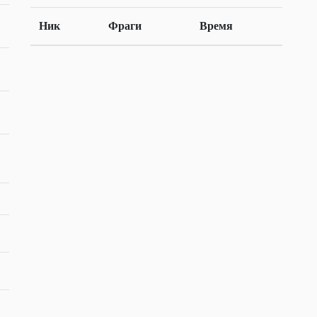
Ник
Фраги
Время