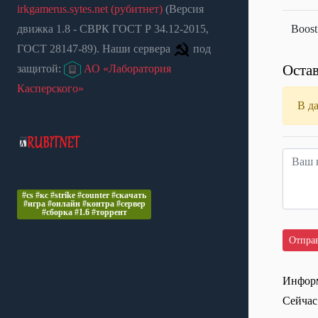
irkgamerus.sytes.net (рубитнет)
(Версия
движка 1.8 - СВРК ГОСТ Р 34.12-2015,
Boost
ГОСТ 28147-89). Наши сервера
под
Остав
защитой:
АО «Лаборатория
Касперского»
В д
#cs #кс #strike #counter #скачать
#игра #онлайн #контра #сервер
#сборка #1.6 #торрент
Информ
Сейчас