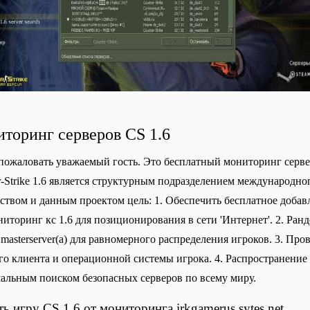
торинг серверов CS 1.6
пожаловать уважаемый гость. Это бесплатный мониторинг серверо
r-Strike 1.6 является структурным подразделением международног
ством и данным проектом цель: 1. Обеспечить бесплатное добавлен
ниторинг кс 1.6 для позиционирования в сети 'Интернет'. 2. Ранд
 masterserver(а) для равномерного распределения игроков. 3. Про
го клиента и операционной системы игрока. 4. Распространение и
альным поиском безопасных серверов по всему миру.
ть игру CS 1.6 от мониторинга irkgamerus.sytes.net