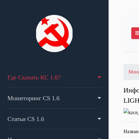
Мони
Где Скачать КС 1.6?
Инфо
Мониторинг CS 1.6
LIGH
Статьи CS 1.6
Назван