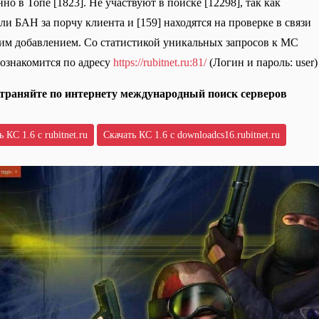
но в Топе [1823]. Не участвуют в поиске [12298], так как
ли БАН за порчу клиента и [159] находятся на проверке в связи
им добавлением. Со статистикой уникальных запросов к МС
ознакомится по адресу
https://rubitnet.ru:81/
(Логин и пароль: user)
траняйте по интернету международный поиск серверов
 КС 1.6 с rubitnet.ru
Скачать КС 1.6 с downloadcs16.rubitnet.ru