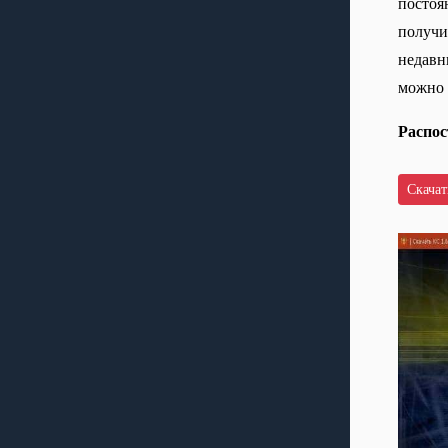
постоян
получи
недавн
можно 
Распос
Скачать