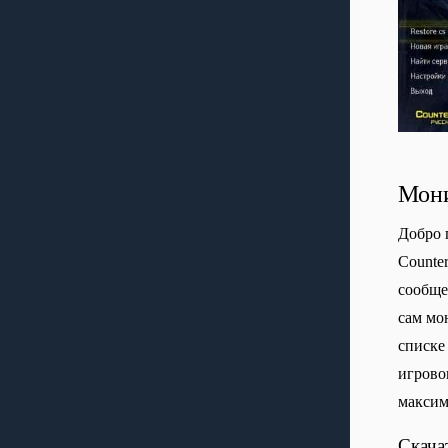
Мони
Добро 
Сounte
сообще
сам мо
списке
игрово
максим
Скача