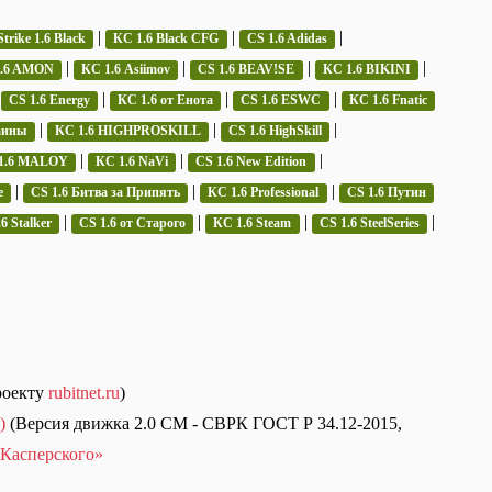
|
|
|
trike 1.6 Black
КС 1.6 Black CFG
CS 1.6 Adidas
|
|
|
|
1.6 AMON
КС 1.6 Asiimov
CS 1.6 BEAV!SE
КС 1.6 BIKINI
|
|
|
|
CS 1.6 Energy
КС 1.6 от Енота
CS 1.6 ESWC
КС 1.6 Fnatic
|
|
|
аины
КС 1.6 HIGHPROSKILL
CS 1.6 HighSkill
|
|
|
1.6 MALOY
КС 1.6 NaVi
CS 1.6 New Edition
|
|
|
e
CS 1.6 Битва за Припять
КС 1.6 Professional
CS 1.6 Путин
|
|
|
|
6 Stalker
CS 1.6 от Старого
КС 1.6 Steam
CS 1.6 SteelSeries
роекту
rubitnet.ru
)
)
(Версия движка 2.0 СМ - СВРК ГОСТ Р 34.12-2015,
Касперского»