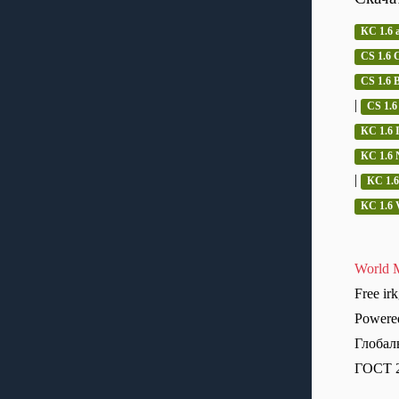
КС 1.6 
CS 1.6 C
CS 1.6
|
CS 1.6
КС 1.6 
КС 1.6 
|
КС 1.6
КС 1.6 
World M
Free ir
Powere
Глобал
ГОСТ 2