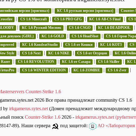
|
|
английская версия (оригинал)
КС 1.6 русская версия (оригинал)
Counter-S
|
|
|
|
rossfire
CS 1.6 Minecraft
CS 1.6 PRO GFG
КС 1.6 All-CS Final
CS 
|
|
|
 BLOODY
КС 1.6 Русский Мясник
CS 1.6 CSGO
КС 1.6 DEADPOOL
|
|
|
 для девушек (GIRL)
КС 1.6 GOLD
CS 1.6 HeadShot
CS 1.6 Герои Укр
|
|
|
|
Improved
КС 1.6 KondratStudio
CS 1.6 от Кошки
КС 1.6 KOT3
CS 
|
|
|
|
New Style
CS 1.6 Next
КС 1.6 NIKE
CS 1.6 от Огурцов
КС 1.6 Onlin
|
|
|
|
 Razer
CS 1.6 REVOLUTION
КС 1.6 от Сахара
CS 1.6 Skiller
КС 1.
|
|
|
|
VirtusPro
CS 1.6 WINTER EDITION
КС 1.6 ZOMBIE
CS 1.6 Zver
asterservers Counter-Strike 1.6
kgamerus.sytes.net 2026 Все права принадлежат community CS 1.6
d by
irkgamerus.sytes.net
(Домен пренадлежит международному п
ьный поиск
Counter-Strike 1.6
2026 -
irkgamerus.sytes.net (рубитнет
8147-89). Наши сервера
под защитой:
АО «Лаборатория 