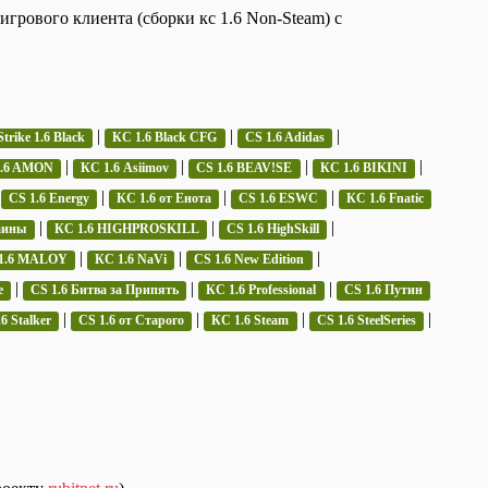
грового клиента (сборки кс 1.6 Non-Steam) с
|
|
|
trike 1.6 Black
КС 1.6 Black CFG
CS 1.6 Adidas
|
|
|
|
1.6 AMON
КС 1.6 Asiimov
CS 1.6 BEAV!SE
КС 1.6 BIKINI
|
|
|
|
CS 1.6 Energy
КС 1.6 от Енота
CS 1.6 ESWC
КС 1.6 Fnatic
|
|
|
аины
КС 1.6 HIGHPROSKILL
CS 1.6 HighSkill
|
|
|
1.6 MALOY
КС 1.6 NaVi
CS 1.6 New Edition
|
|
|
e
CS 1.6 Битва за Припять
КС 1.6 Professional
CS 1.6 Путин
|
|
|
|
6 Stalker
CS 1.6 от Старого
КС 1.6 Steam
CS 1.6 SteelSeries