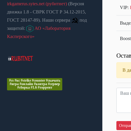
irkgamerus.sytes.net (рубитнет)
(Версия
VIP:
движка 1.8 - СВРК ГОСТ Р 34.12-2015,
ГОСТ 28147-89). Наши сервера
под
Выдел
защитой:
АО «Лаборатория
Касперского»
Boost
Остав
В д
#cs #кс #strike #counter #скачать
#игра #онлайн #контра #сервер
#сборка #1.6 #торрент