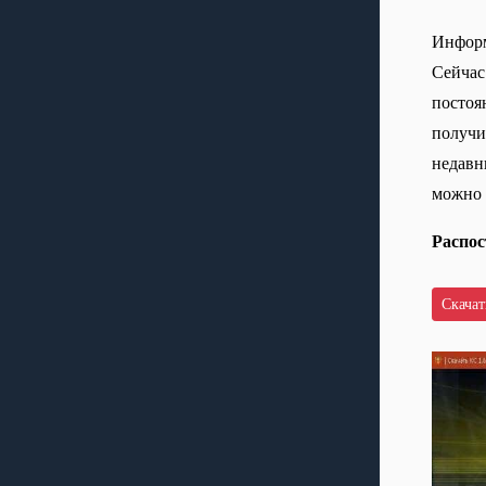
Информ
Сейчас
постоян
получи
недавн
можно 
Распос
Скачать