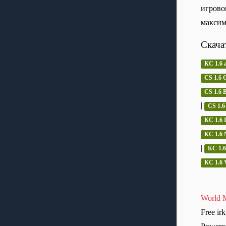
игрово
максим
Скача
КС 1.6 
CS 1.6 C
CS 1.6
|
CS 1.6
КС 1.6 
КС 1.6 
|
КС 1.6
КС 1.6 
World M
Free ir