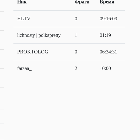
Ник
Фраги
Время
HLTV
0
09:16:09
lichnosty | polkapretty
1
01:19
PROKTOLOG
0
06:34:31
faraaa_
2
10:00