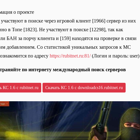
ация о проекте
 участвуют в поиске через игровой клиент [1966] сервер из них
но в Топе [1823]. Не участвуют в поиске [12298], так как
ли БАН за порчу клиента и [159] находятся на проверке в связи
им добавлением. Со статистикой уникальных запросов к МС
ознакомится по адресу
https://rubitnet.ru:81/
(Логин и пароль: user)
траняйте по интернету международный поиск серверов
 КС 1.6 с rubitnet.ru
Скачать КС 1.6 с downloadcs16.rubitnet.ru