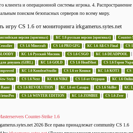
го клиента и операционной системы игрока. 4. Распространение и
альным поиском безопасных серверов по всему миру.
ть игру CS 1.6 от мониторинга irkgamerus.sytes.net
|
|
английская версия (оригинал)
КС 1.6 русская версия (оригинал)
Counter-S
|
|
|
|
rossfire
CS 1.6 Minecraft
CS 1.6 PRO GFG
КС 1.6 All-CS Final
CS 
|
|
|
 BLOODY
КС 1.6 Русский Мясник
CS 1.6 CSGO
КС 1.6 DEADPOOL
|
|
|
 для девушек (GIRL)
КС 1.6 GOLD
CS 1.6 HeadShot
CS 1.6 Герои Укр
|
|
|
|
Improved
КС 1.6 KondratStudio
CS 1.6 от Кошки
КС 1.6 KOT3
CS 
|
|
|
|
New Style
CS 1.6 Next
КС 1.6 NIKE
CS 1.6 от Огурцов
КС 1.6 Onlin
|
|
|
|
 Razer
CS 1.6 REVOLUTION
КС 1.6 от Сахара
CS 1.6 Skiller
КС 1.
|
|
|
|
VirtusPro
CS 1.6 WINTER EDITION
КС 1.6 ZOMBIE
CS 1.6 Zver
asterservers Counter-Strike 1.6
kgamerus.sytes.net 2026 Все права принадлежат community CS 1.6