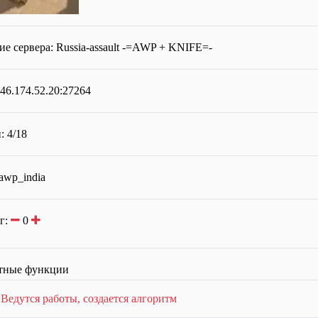
ие сервера:
Russia-assault -=AWP + KNIFE=-
46.174.52.20:27264
: 4/18
awp_india
г:
0
тные функции
:
Ведутся работы, создается алгоритм