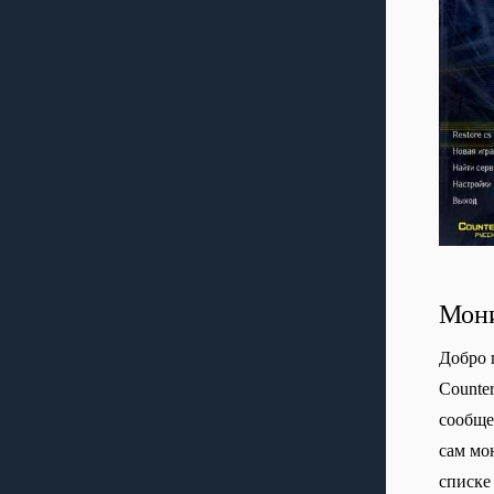
Мони
Добро 
Сounte
сообще
сам мо
списке