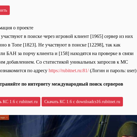
ация о проекте
 участвуют в поиске через игровой клиент [1965] сервер из них
но в Топе [1823]. Не участвуют в поиске [12298], так как
ли БАН за порчу клиента и [158] находятся на проверке в связи
им добавлением. Со статистикой уникальных запросов к МС
ознакомится по адресу
https://rubitnet.ru:81/
(Логин и пароль: user)
траняйте по интернету международный поиск серверов
 КС 1.6 с rubitnet.ru
Скачать КС 1.6 с downloadcs16.rubitnet.ru