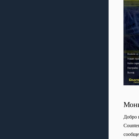
Мони
Добро 
Сounte
сообще