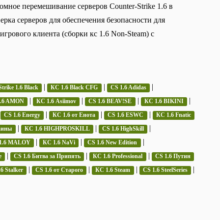
омное перемешивание серверов Counter-Strike 1.6 в
верка серверов для обеспечения безопасности для
грового клиента (сборки кс 1.6 Non-Steam) с
|
|
|
trike 1.6 Black
КС 1.6 Black CFG
CS 1.6 Adidas
|
|
|
|
1.6 AMON
КС 1.6 Asiimov
CS 1.6 BEAV!SE
КС 1.6 BIKINI
|
|
|
|
CS 1.6 Energy
КС 1.6 от Енота
CS 1.6 ESWC
КС 1.6 Fnatic
|
|
|
аины
КС 1.6 HIGHPROSKILL
CS 1.6 HighSkill
|
|
|
1.6 MALOY
КС 1.6 NaVi
CS 1.6 New Edition
|
|
|
e
CS 1.6 Битва за Припять
КС 1.6 Professional
CS 1.6 Путин
|
|
|
|
6 Stalker
CS 1.6 от Старого
КС 1.6 Steam
CS 1.6 SteelSeries