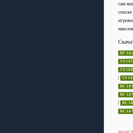
сам мо
списке
игрово
максим
Скача
КС 1.6 
CS 1.6 C
CS 1.6
|
CS 1.6
КС 1.6 
КС 1.6 
|
КС 1.6
КС 1.6 
World M