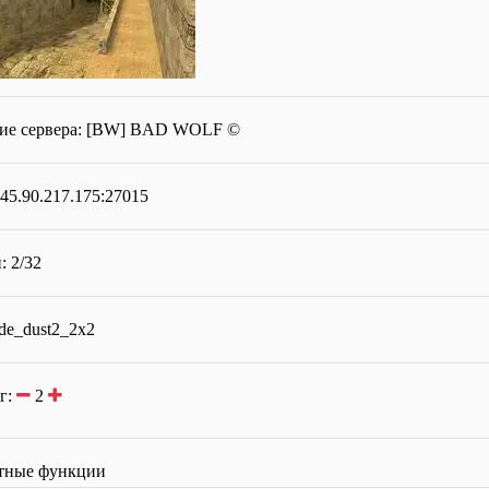
ие сервера:
[BW] BAD WOLF ©
 45.90.217.175:27015
: 2/32
 de_dust2_2x2
г:
2
тные функции