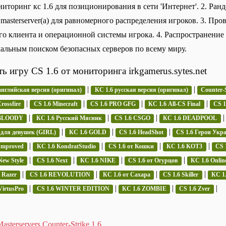
ниторинг кс 1.6 для позиционирования в сети 'Интернет'. 2. Ранд
 masterserver(а) для равномерного распределения игроков. 3. Про
го клиента и операционной системы игрока. 4. Распространение и
альным поиском безопасных серверов по всему миру.
ть игру CS 1.6 от мониторинга irkgamerus.sytes.net
|
|
английская версия (оригинал)
КС 1.6 русская версия (оригинал)
Counter-S
|
|
|
|
rossfire
CS 1.6 Minecraft
CS 1.6 PRO GFG
КС 1.6 All-CS Final
CS 
|
|
|
 BLOODY
КС 1.6 Русский Мясник
CS 1.6 CSGO
КС 1.6 DEADPOOL
|
|
|
 для девушек (GIRL)
КС 1.6 GOLD
CS 1.6 HeadShot
CS 1.6 Герои Укр
|
|
|
|
Improved
КС 1.6 KondratStudio
CS 1.6 от Кошки
КС 1.6 KOT3
CS 
|
|
|
|
New Style
CS 1.6 Next
КС 1.6 NIKE
CS 1.6 от Огурцов
КС 1.6 Onlin
|
|
|
|
 Razer
CS 1.6 REVOLUTION
КС 1.6 от Сахара
CS 1.6 Skiller
КС 1.
|
|
|
|
VirtusPro
CS 1.6 WINTER EDITION
КС 1.6 ZOMBIE
CS 1.6 Zver
asterservers Counter-Strike 1.6