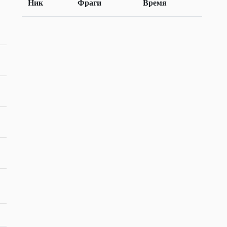
Ник
Фраги
Время