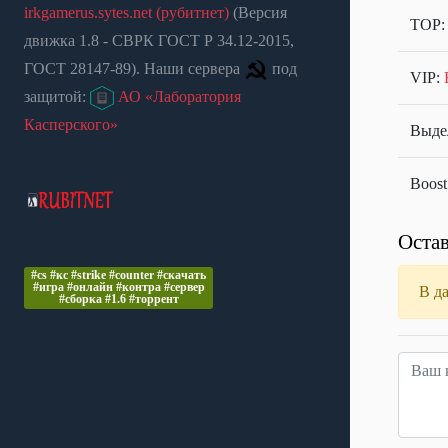
irkgamerus.sytes.net (рубитнет)
(Версия
TOP
движка 1.8 - СВРК ГОСТ Р 34.12-2015,
ГОСТ 28147-89). Наши сервера
под
VIP:
защитой:
АО «Лаборатория
Касперского»
Выдел
Boost
Остав
#cs #кс #strike #counter #скачать
#игра #онлайн #контра #сервер
В д
#сборка #1.6 #торрент