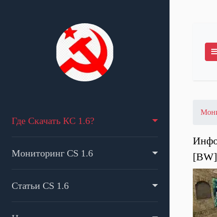
Мони
Где Скачать КС 1.6?
Инфо
Мониторинг CS 1.6
[BW
Статьи CS 1.6