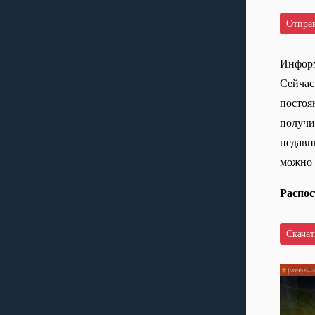
Информ
Сейчас
постоян
получи
недавн
можно 
Распос
Скачать